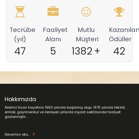
Tecrübe
Faaliyet
Mutlu
Kazanıla
(yıl)
Alanı
Müşteri
Ödüller
47
5
1400
+
42
Hakkımızda
Ailemiz ticari hayatına 1960 yılında başlamış olup; 1975 yılında tekstil,
emlak, gayrimenkul ve ilerleyen yıllarda inşaat sektöründe faaliyet
göstermiştir. ...
Devamını oku...