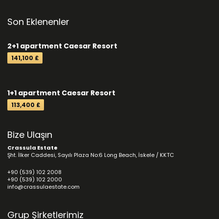
Son Eklenenler
2+1 apartment Caesar Resort
141,100 £
1+1 apartment Caesar Resort
113,400 £
Bize Ulaşın
Crassula Estate
Şht. İlker Caddesi, Sayılı Plaza No:6 Long Beach, İskele / KKTC
+90 (539) 102 2008
+90 (539) 102 2000
info@crassulaestate.com
Grup Şirketlerimiz