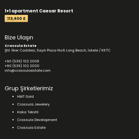
1+1 apartment Caesar Resort
113,400 £
Bize Ulaşın
Crassula Estate
Şht. İlker Caddesi, Sayılı Plaza No:6 Long Beach, İskele / KKTC
+90 (539) 102 2008
+90 (539) 102 2000
info@crassulaestate.com
Grup Şirketlerimiz
HMT Gold
Crassula Jewelery
Haka Tekstil
Crassula Development
Crassula Estate