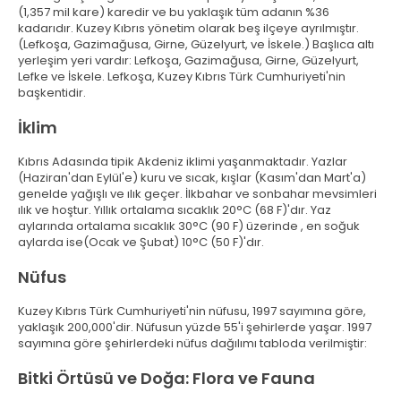
(1,357 mil kare) karedir ve bu yaklaşık tüm adanın %36
kadarıdır. Kuzey Kıbrıs yönetim olarak beş ilçeye ayrılmıştır.
(Lefkoşa, Gazimağusa, Girne, Güzelyurt, ve İskele.) Başlıca altı
yerleşim yeri vardır: Lefkoşa, Gazimağusa, Girne, Güzelyurt,
Lefke ve İskele. Lefkoşa, Kuzey Kıbrıs Türk Cumhuriyeti'nin
başkentidir.
İklim
Kıbrıs Adasında tipik Akdeniz iklimi yaşanmaktadır. Yazlar
(Haziran'dan Eylül'e) kuru ve sıcak, kışlar (Kasım'dan Mart'a)
genelde yağışlı ve ılık geçer. İlkbahar ve sonbahar mevsimleri
ılık ve hoştur. Yıllık ortalama sıcaklık 20°C (68 F)'dır. Yaz
aylarında ortalama sıcaklık 30°C (90 F) üzerinde , en soğuk
aylarda ise(Ocak ve Şubat) 10°C (50 F)'dır.
Nüfus
Kuzey Kıbrıs Türk Cumhuriyeti'nin nüfusu, 1997 sayımına göre,
yaklaşık 200,000'dir. Nüfusun yüzde 55'i şehirlerde yaşar. 1997
sayımına göre şehirlerdeki nüfus dağılımı tabloda verilmiştir:
Bitki Örtüsü ve Doğa: Flora ve Fauna