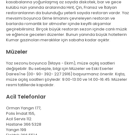
kasabalarına yoğunlaşmış az sayıda diskotek, bar ve gece
kulübü nün yanında aralarında Hint, Çin, Fransız ve İtalyan
restoranlarının da bulunduğu yeterli sayıda restoran vardır. Yaz
mevsimi boyunca Girne limanını çevreleyen restoran ve
barlarda romantik bir atmosfer içinde keyifli akşamlar
geçirebilirsiniz. Birçok büyük restoran sezon içinde canlı müzik
ve eğlence geceleri düzenler. Bunun yanında büyük hotellerin
Kumar gazinoları meraklılar için sabaha kadar açıktır.
Müzeler
Yaz sezonu boyunca (Mayıs - Ekim), müze açılış saatleri
değişebilir. Bu sebeple, bilgi için Müzeler ve Eski Eserler
Dairesi'ne (00- 90- 392- 227 2916) başvurmanız önerilir. Kışta,
müze açılış saatleri şöyledir: 9:00-13:00 ve 14:00-16:45. Müzeler
resmi tatillerde kapalıdır.
Acil Telefonlar
Orman Yangın 177,
Polis İmdat 155,
Acil Servis 112.
Hastane 366 5328
Yangın 199