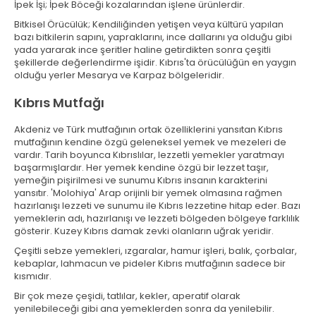
İpek İşi; İpek Böceği kozalarından işlene ürünlerdir.
Bitkisel Örücülük; Kendiliğinden yetişen veya kültürü yapılan
bazı bitkilerin sapını, yapraklarını, ince dallarını ya olduğu gibi
yada yararak ince şeritler haline getirdikten sonra çeşitli
şekillerde değerlendirme işidir. Kıbrıs'ta örücülüğün en yaygın
olduğu yerler Mesarya ve Karpaz bölgeleridir.
Kıbrıs Mutfağı
Akdeniz ve Türk mutfağının ortak özelliklerini yansıtan Kıbrıs
mutfağının kendine özgü geleneksel yemek ve mezeleri de
vardır. Tarih boyunca Kıbrıslılar, lezzetli yemekler yaratmayı
başarmışlardır. Her yemek kendine özgü bir lezzet taşır,
yemeğin pişirilmesi ve sunumu Kıbrıs insanın karakterini
yansıtır. 'Molohiya' Arap orijinli bir yemek olmasına rağmen
hazırlanışı lezzeti ve sunumu ile Kıbrıs lezzetine hitap eder. Bazı
yemeklerin adı, hazırlanışı ve lezzeti bölgeden bölgeye farklılık
gösterir. Kuzey Kıbrıs damak zevki olanların uğrak yeridir.
Çeşitli sebze yemekleri, ızgaralar, hamur işleri, balık, çorbalar,
kebaplar, lahmacun ve pideler Kıbrıs mutfağının sadece bir
kısmıdır.
Bir çok meze çeşidi, tatlılar, kekler, aperatif olarak
yenilebileceği gibi ana yemeklerden sonra da yenilebilir.