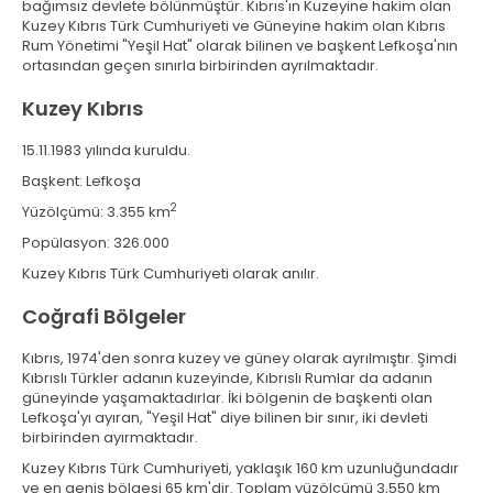
bağımsız devlete bölünmüştür. Kıbrıs'ın Kuzeyine hakim olan
Kuzey Kıbrıs Türk Cumhuriyeti ve Güneyine hakim olan Kıbrıs
Rum Yönetimi "Yeşil Hat" olarak bilinen ve başkent Lefkoşa'nın
ortasından geçen sınırla birbirinden ayrılmaktadır.
Kuzey Kıbrıs
15.11.1983 yılında kuruldu.
Başkent: Lefkoşa
2
Yüzölçümü: 3.355 km
Popülasyon: 326.000
Kuzey Kıbrıs Türk Cumhuriyeti olarak anılır.
Coğrafi Bölgeler
Kıbrıs, 1974'den sonra kuzey ve güney olarak ayrılmıştır. Şimdi
Kıbrıslı Türkler adanın kuzeyinde, Kıbrıslı Rumlar da adanın
güneyinde yaşamaktadırlar. İki bölgenin de başkenti olan
Lefkoşa'yı ayıran, "Yeşil Hat" diye bilinen bir sınır, iki devleti
birbirinden ayırmaktadır.
Kuzey Kıbrıs Türk Cumhuriyeti, yaklaşık 160 km uzunluğundadır
ve en geniş bölgesi 65 km'dir. Toplam yüzölçümü 3,550 km