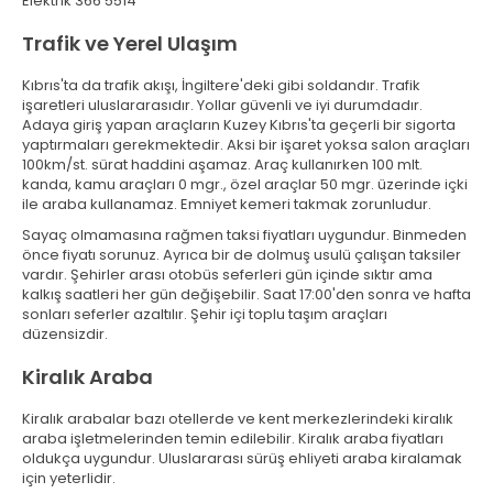
Elektrik 366 5514
Trafik ve Yerel Ulaşım
Kıbrıs'ta da trafik akışı, İngiltere'deki gibi soldandır. Trafik
işaretleri uluslararasıdır. Yollar güvenli ve iyi durumdadır.
Adaya giriş yapan araçların Kuzey Kıbrıs'ta geçerli bir sigorta
yaptırmaları gerekmektedir. Aksi bir işaret yoksa salon araçları
100km/st. sürat haddini aşamaz. Araç kullanırken 100 mlt.
kanda, kamu araçları 0 mgr., özel araçlar 50 mgr. üzerinde içki
ile araba kullanamaz. Emniyet kemeri takmak zorunludur.
Sayaç olmamasına rağmen taksi fiyatları uygundur. Binmeden
önce fiyatı sorunuz. Ayrıca bir de dolmuş usulü çalışan taksiler
vardır. Şehirler arası otobüs seferleri gün içinde sıktır ama
kalkış saatleri her gün değişebilir. Saat 17:00'den sonra ve hafta
sonları seferler azaltılır. Şehir içi toplu taşım araçları
düzensizdir.
Kiralık Araba
Kiralık arabalar bazı otellerde ve kent merkezlerindeki kiralık
araba işletmelerinden temin edilebilir. Kiralık araba fiyatları
oldukça uygundur. Uluslararası sürüş ehliyeti araba kiralamak
için yeterlidir.