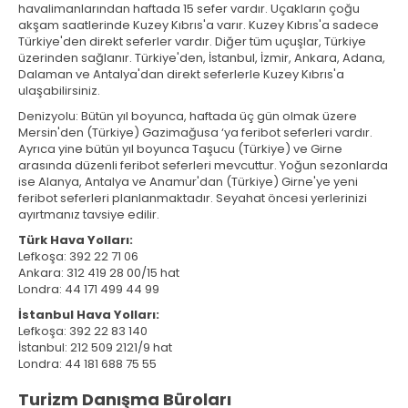
havalimanlarından haftada 15 sefer vardır. Uçakların çoğu
akşam saatlerinde Kuzey Kıbrıs'a varır. Kuzey Kıbrıs'a sadece
Türkiye'den direkt seferler vardır. Diğer tüm uçuşlar, Türkiye
üzerinden sağlanır. Türkiye'den, İstanbul, İzmir, Ankara, Adana,
Dalaman ve Antalya'dan direkt seferlerle Kuzey Kıbrıs'a
ulaşabilirsiniz.
Denizyolu: Bütün yıl boyunca, haftada üç gün olmak üzere
Mersin'den (Türkiye) Gazimağusa ‘ya feribot seferleri vardır.
Ayrıca yine bütün yıl boyunca Taşucu (Türkiye) ve Girne
arasında düzenli feribot seferleri mevcuttur. Yoğun sezonlarda
ise Alanya, Antalya ve Anamur'dan (Türkiye) Girne'ye yeni
feribot seferleri planlanmaktadır. Seyahat öncesi yerlerinizi
ayırtmanız tavsiye edilir.
Türk Hava Yolları:
Lefkoşa: 392 22 71 06
Ankara: 312 419 28 00/15 hat
Londra: 44 171 499 44 99
İstanbul Hava Yolları:
Lefkoşa: 392 22 83 140
İstanbul: 212 509 2121/9 hat
Londra: 44 181 688 75 55
Turizm Danışma Büroları