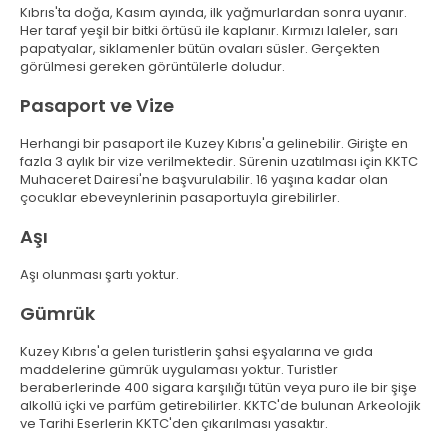
Kıbrıs'ta doğa, Kasım ayında, ilk yağmurlardan sonra uyanır.
Her taraf yeşil bir bitki örtüsü ile kaplanır. Kırmızı laleler, sarı
papatyalar, siklamenler bütün ovaları süsler. Gerçekten
görülmesi gereken görüntülerle doludur.
Pasaport ve Vize
Herhangi bir pasaport ile Kuzey Kıbrıs'a gelinebilir. Girişte en
fazla 3 aylık bir vize verilmektedir. Sürenin uzatılması için KKTC
Muhaceret Dairesi'ne başvurulabilir. 16 yaşına kadar olan
çocuklar ebeveynlerinin pasaportuyla girebilirler.
Aşı
Aşı olunması şartı yoktur.
Gümrük
Kuzey Kıbrıs'a gelen turistlerin şahsi eşyalarına ve gıda
maddelerine gümrük uygulaması yoktur. Turistler
beraberlerinde 400 sigara karşılığı tütün veya puro ile bir şişe
alkollü içki ve parfüm getirebilirler. KKTC'de bulunan Arkeolojik
ve Tarihi Eserlerin KKTC'den çıkarılması yasaktır.