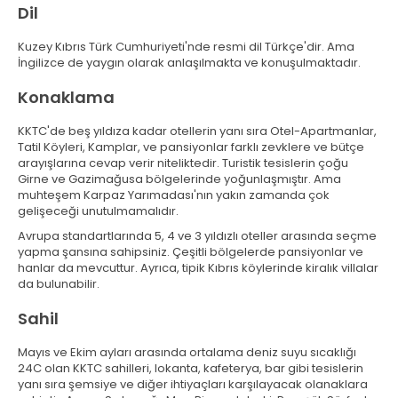
Dil
Kuzey Kıbrıs Türk Cumhuriyeti'nde resmi dil Türkçe'dir. Ama
İngilizce de yaygın olarak anlaşılmakta ve konuşulmaktadır.
Konaklama
KKTC'de beş yıldıza kadar otellerin yanı sıra Otel-Apartmanlar,
Tatil Köyleri, Kamplar, ve pansiyonlar farklı zevklere ve bütçe
arayışlarına cevap verir niteliktedir. Turistik tesislerin çoğu
Girne ve Gazimağusa bölgelerinde yoğunlaşmıştır. Ama
muhteşem Karpaz Yarımadası'nın yakın zamanda çok
gelişeceği unutulmamalıdır.
Avrupa standartlarında 5, 4 ve 3 yıldızlı oteller arasında seçme
yapma şansına sahipsiniz. Çeşitli bölgelerde pansiyonlar ve
hanlar da mevcuttur. Ayrıca, tipik Kıbrıs köylerinde kiralık villalar
da bulunabilir.
Sahil
Mayıs ve Ekim ayları arasında ortalama deniz suyu sıcaklığı
24C olan KKTC sahilleri, lokanta, kafeterya, bar gibi tesislerin
yanı sıra şemsiye ve diğer ihtiyaçları karşılayacak olanaklara