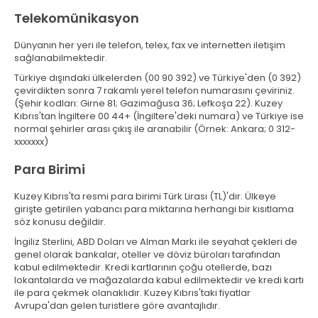
Telekomünikasyon
Dünyanın her yeri ile telefon, telex, fax ve internetten iletişim
sağlanabilmektedir.
Türkiye dışındaki ülkelerden (00 90 392) ve Türkiye'den (0 392)
çevirdikten sonra 7 rakamlı yerel telefon numarasını çeviriniz.
(Şehir kodları: Girne 81; Gazimağusa 36; Lefkoşa 22). Kuzey
Kıbrıs'tan İngiltere 00 44+ (İngiltere'deki numara) ve Türkiye ise
normal şehirler arası çıkış ile aranabilir (Örnek: Ankara; 0 312-
xxxxxxx)
Para Birimi
Kuzey Kıbrıs'ta resmi para birimi Türk Lirası (TL)'dır. Ülkeye
girişte getirilen yabancı para miktarına herhangi bir kısıtlama
söz konusu değildir.
İngiliz Sterlini, ABD Doları ve Alman Markı ile seyahat çekleri de
genel olarak bankalar, oteller ve döviz büroları tarafından
kabul edilmektedir. Kredi kartlarının çoğu otellerde, bazı
lokantalarda ve mağazalarda kabul edilmektedir ve kredi kartı
ile para çekmek olanaklıdır. Kuzey Kıbrıs'taki fiyatlar
Avrupa'dan gelen turistlere göre avantajlıdır.