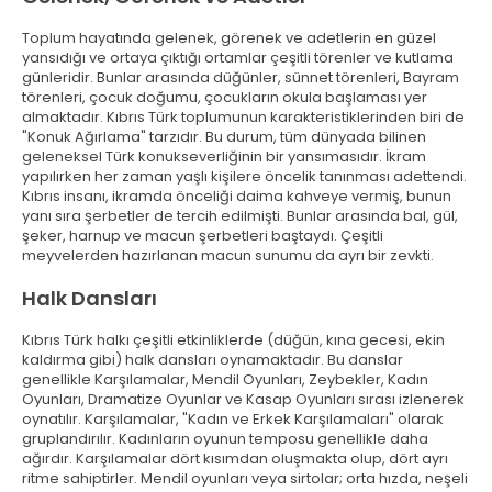
Toplum hayatında gelenek, görenek ve adetlerin en güzel
yansıdığı ve ortaya çıktığı ortamlar çeşitli törenler ve kutlama
günleridir. Bunlar arasında düğünler, sünnet törenleri, Bayram
törenleri, çocuk doğumu, çocukların okula başlaması yer
almaktadır. Kıbrıs Türk toplumunun karakteristiklerinden biri de
"Konuk Ağırlama" tarzıdır. Bu durum, tüm dünyada bilinen
geleneksel Türk konukseverliğinin bir yansımasıdır. İkram
yapılırken her zaman yaşlı kişilere öncelik tanınması adettendi.
Kıbrıs insanı, ikramda önceliği daima kahveye vermiş, bunun
yanı sıra şerbetler de tercih edilmişti. Bunlar arasında bal, gül,
şeker, harnup ve macun şerbetleri baştaydı. Çeşitli
meyvelerden hazırlanan macun sunumu da ayrı bir zevkti.
Halk Dansları
Kıbrıs Türk halkı çeşitli etkinliklerde (düğün, kına gecesi, ekin
kaldırma gibi) halk dansları oynamaktadır. Bu danslar
genellikle Karşılamalar, Mendil Oyunları, Zeybekler, Kadın
Oyunları, Dramatize Oyunlar ve Kasap Oyunları sırası izlenerek
oynatılır. Karşılamalar, "Kadın ve Erkek Karşılamaları" olarak
gruplandırılır. Kadınların oyunun temposu genellikle daha
ağırdır. Karşılamalar dört kısımdan oluşmakta olup, dört ayrı
ritme sahiptirler. Mendil oyunları veya sirtolar; orta hızda, neşeli