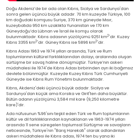
Doğu Akdeniz’de bir ada olan Kıbrıs, Sicilya ve Sardunya'dan
sonra gelen üçüncü büyük adadır. 70 km kuzeyde Türkiye, 100
km doğudaki komşusu Suriye, 370 km güneyde Mısır,
kuzeybatıda 950 km uzaklıkta Yunanistan ve 170 km
Güneydoğu’da Lübnan ve İsrail ile komşu olarak
2
bulunmaktadır. Kıbrıs adasının yüzölçümü 9251 km
'dir. Kuzey
2
2
Kıbrıs 3355 km
'dir. Güney Kıbrıs ise 5896 km
'dir.
Kıbrıs Adası 1963 ve 1974 yılları arasında, Türk ve Rum
toplumlarının kültürel farklılıklarından dolayı, aralarında oluşan
sürtüşme bir savaş haline dönüşmüştür. Türkiye’nin askeri
müdahalesi ile 1974'de Kıbrıs Adası birbirinden ayrı iki bağımsız
devlete bölünmüştür. Kuzeyde Kuzey Kıbrıs Türk Cumhuriyeti
Güneyde ise Kıbrıs Rum Yönetimi bulunmaktadır.
Kıbrıs, Akdeniz'deki üçüncü büyük adadır. Sicilya ve
Sardunya'dan küçük ama Korsika ve Girit'ten daha büyüktür.
Bütün adanın yüzölçümü 3,584 mil kare (9,250 kilometre
kare)'dir.
Ada nüfusunun %96'sını teşkil eden Türk ve Rum toplumlarının
kültür ve dil farklılıklarından kaynaklanan ve 1963-1974 yılları
arasında 11 sene süregelen toplumsal Sürtüşme ve savaşların
neticesinde, Türkiye'nin "Barış Harekatı" olarak adlandırılan
askeri müdahalesi ile Kıbrıs adası, 1974 ten bu yana iki