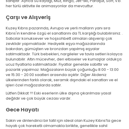
sahiptir. Ayrıca Su kayağı, Muz, Ringo, Jet-ski, Paraşüt, Sörf, v.b.
her türlü aktivite ile animasyonlar da mevcuttur.
Çarşı ve Alışveriş
Kuzey Kıbrıs pazarında, Avrupa ve yerli malların yanı sıra
Kıbrıs'ın kendine özgü el sanatlarını da TL karşılığı bulabilirsiniz. .
Satıcılar konuksever ve hoşsohbett olmaları alışverişi çok
zevklidir yapmaktadır. Hediyelik eşya mağazalarında
bakırdan, gümüşten ve bronzdan yapılmış eşyalar
satılmaktadır. Türk bebekleri, nargileler ve tavla setleri kolayca
bulunabilir. Altın mücevher, deri elbiseler ve kumaşlar oldukça
ucuz fiyatlarla satılmaktadır. Fiyatlar genelde sabittir ve
pazarlık yapılmaz. Mağazaların büyük çoğunluğu 8:00 - 13:00
ve 15:30 - 20:00 saatleri arasında açıktır. Diğer Akdeniz
ülkelerinden farklı olarak, seramik dışındaki el sanatları ve el
işleri özel mağazalarda satılır.
Lütfen Dikkat !!! Eski eserlerin ülke dışına çıkarılması yasal
değildir ve çok büyük cezası vardır.
Gece Hayatı
Sakin ve dinlendirici bir tatil için ideal olan Kuzey Kıbrıs’ta gece
hayatı çok hareketli olmamakla birlikte, genellikle sahil