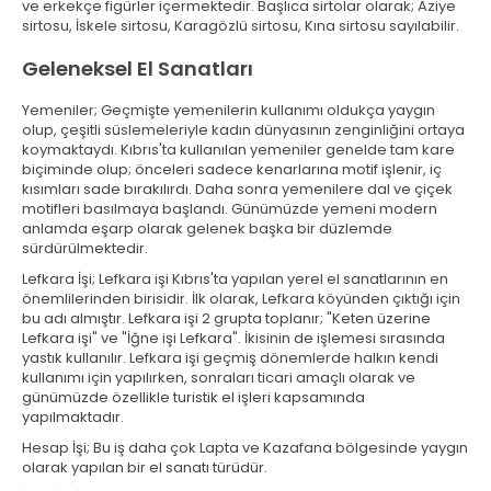
ve erkekçe figürler içermektedir. Başlıca sirtolar olarak; Aziye
sirtosu, İskele sirtosu, Karagözlü sirtosu, Kına sirtosu sayılabilir.
Geleneksel El Sanatları
Yemeniler; Geçmişte yemenilerin kullanımı oldukça yaygın
olup, çeşitli süslemeleriyle kadın dünyasının zenginliğini ortaya
koymaktaydı. Kıbrıs'ta kullanılan yemeniler genelde tam kare
biçiminde olup; önceleri sadece kenarlarına motif işlenir, iç
kısımları sade bırakılırdı. Daha sonra yemenilere dal ve çiçek
motifleri basılmaya başlandı. Günümüzde yemeni modern
anlamda eşarp olarak gelenek başka bir düzlemde
sürdürülmektedir.
Lefkara İşi; Lefkara işi Kıbrıs'ta yapılan yerel el sanatlarının en
önemlilerinden birisidir. İlk olarak, Lefkara köyünden çıktığı için
bu adı almıştır. Lefkara işi 2 grupta toplanır; "Keten üzerine
Lefkara işi" ve "İğne işi Lefkara". İkisinin de işlemesi sırasında
yastık kullanılır. Lefkara işi geçmiş dönemlerde halkın kendi
kullanımı için yapılırken, sonraları ticari amaçlı olarak ve
günümüzde özellikle turistik el işleri kapsamında
yapılmaktadır.
Hesap İşi; Bu iş daha çok Lapta ve Kazafana bölgesinde yaygın
olarak yapılan bir el sanatı türüdür.