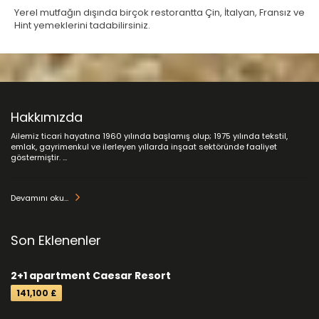
Yerel mutfağın dışında birçok restorantta Çin, İtalyan, Fransız ve
Hint yemeklerini tadabilirsiniz.
Hakkımızda
Ailemiz ticari hayatına 1960 yılında başlamış olup; 1975 yılında tekstil,
emlak, gayrimenkul ve ilerleyen yıllarda inşaat sektöründe faaliyet
göstermiştir. ...
Devamını oku...
Son Eklenenler
2+1 apartment Caesar Resort
141,100 £