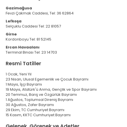
Gazimağusa
Fevzi Çakmak Caddesi, Tel: 36 62864
Lefkoşa
Selçuklu Caddesi Tel: 22 81057
Girne
Kordonboyu Tel: 81 52145
Ercan Havaalanı
Terminal Binası Tel: 23 14703
Resmi Tatiller
1 Ocak, Yeni Yıl
23 Nisan, Ulusal Egemenlik ve Çocuk Bayramı
1 Mayıs, İşçi Bayramı
19 Mayıs, Atatürk'ü Anma, Gençlik ve Spor Bayramı
20 Temmuz, Barış ve Özgürlük Bayramı
1 Ağustos, Toplumsal Direniş Bayramı
30 Ağustos, Zafer Bayramı
29 Ekim, TC Cumhuriyet Bayramı
15 Kasım, KKTC Cumhuriyet Bayramı
Gelenek, Görenek ve Adetler