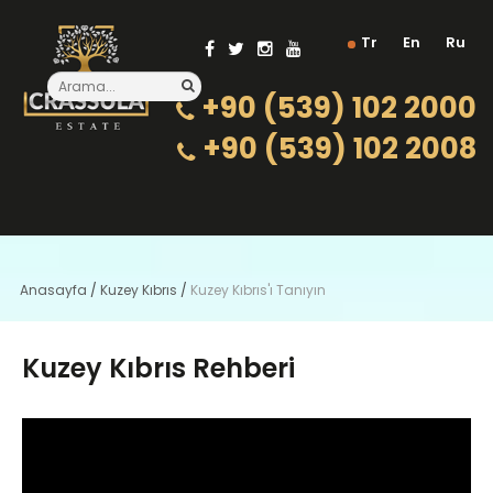
Tr
En
Ru
+90 (539) 102 2000
+90 (539) 102 2008
Anasayfa
/
Kuzey Kıbrıs
/
Kuzey Kıbrıs'ı Tanıyın
Kuzey Kıbrıs Rehberi