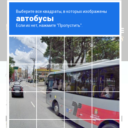
Tr
En
Ru
+90 (539) 102 2000
+90 (539) 102 2008
Главная
/
Продажа
/
Daire
/
2+1 apartment Luna Residences
2+1 apartment Luna Residences
330,000 £