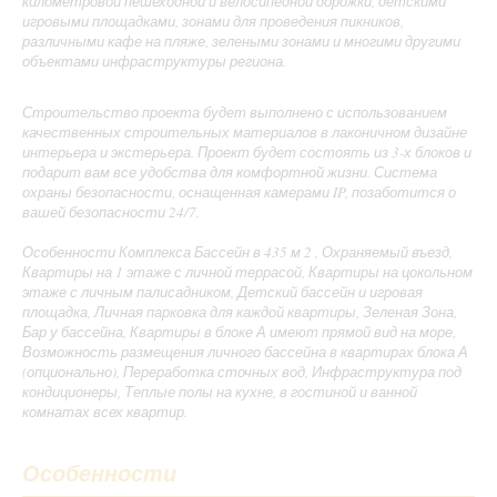
километровой пешеходной и велосипедной дорожки, детскими
игровыми площадками, зонами для проведения пикников,
различными кафе на пляже, зелеными зонами и многими другими
объектами инфраструктуры региона.
Строительство проекта будет выполнено с использованием
качественных строительных материалов в лаконичном дизайне
интерьера и экстерьера. Проект будет состоять из 3-х блоков и
подарит вам все удобства для комфортной жизни. Система
охраны безопасности, оснащенная камерами IP, позаботится о
вашей безопасности 24/7.
Особенности Комплекса Бассейн в 435 м 2 , Охраняемый въезд,
Квартиры на 1 этаже с личной террасой, Квартиры на цокольном
этаже с личным палисадником, Детский бассейн и игровая
площадка, Личная парковка для каждой квартиры, Зеленая Зона,
Бар у бассейна, Квартиры в блоке А имеют прямой вид на море,
Возможность размещения личного бассейна в квартирах блока А
(опционально), Переработка сточных вод, Инфраструктура под
кондиционеры, Теплые полы на кухне, в гостиной и ванной
комнатах всех квартир.
Особенности