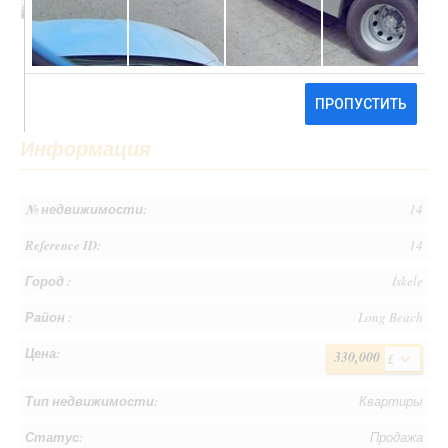
Информация
№ недвижимости:
14
Reference ID:
14
Город :
İskele
Район :
Long Beach
Цена:
330,000
£
Тип недвижимости:
Квартиры
Статус:
Продажа