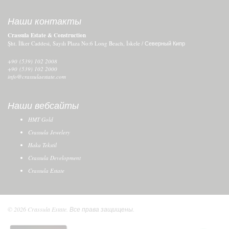
Наши контакты
Crassula Estate & Construction
Şht. İlker Caddesi, Sayılı Plaza No:6 Long Beach, İskele / Северный Кипр
+90 (539) 102 2008
+90 (539) 102 2000
info@crassulaestate.com
Наши вебсайты
HMT Gold
Crassula Jewelery
Haka Tekstil
Crassula Development
Crassula Estate
© 2026 Crassula Estate. Все права защищены.