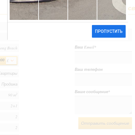
Форма обратной св
Ваше имя
*
203
İskele
Ваш Email
*
ong Beach
000
£
Ваш телефон
Квартиры
Продажа
Ваше сообщение
*
2
90 m
2+1
2
Отправить сообщение
2