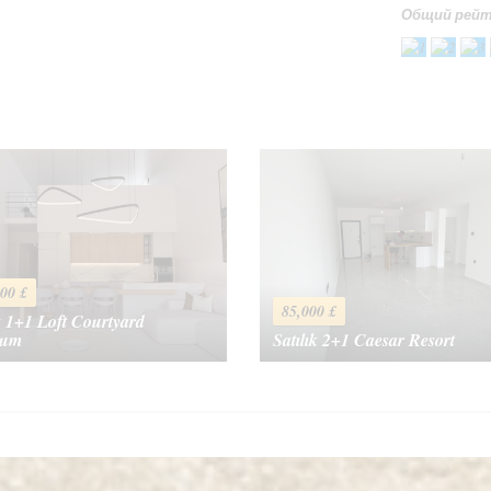
Общий рейт
оценку
Ваш Email
*
00 £
85,000 £
k 1+1 Loft Courtyard
num
Satılık 2+1 Caesar Resort
Отправить сооб