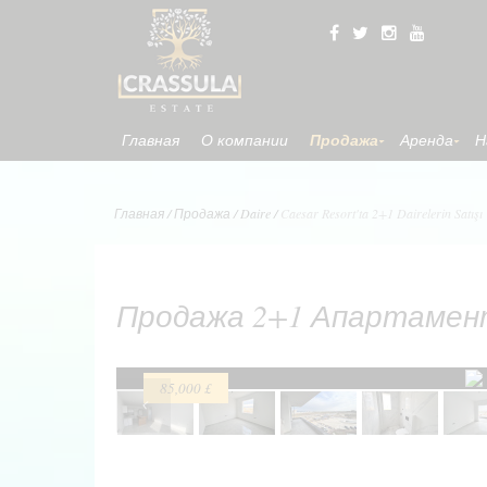
Главная
О компании
Продажа
Аренда
Н
Главная
/
Продажа
/
Daire
/
Caesar Resort'ta 2+1 Dairelerin Satışı
Продажа 2+1 Апартаменто
85,000 £