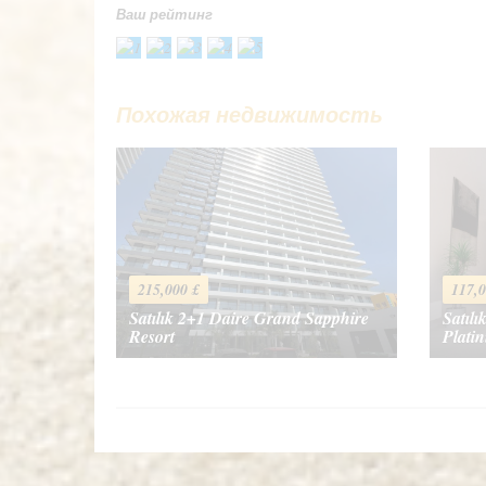
Ваш рейтинг
Спасибо! Пожалуйста, опишите вашу 
Похожая недвижимость
Ваше имя
*
Ваше сообщение
*
215,000 £
117,0
Satılık 2+1 Daire Grand Sapphire
Satılı
Resort
Plati