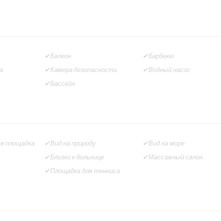
Балкон
Барбекю
а
Камера безопасности
Водный насос
Бассейн
ая площадка
Вид на природу
Вид на море
Близко к больнице
Массажный салон
Площадка для тенниса