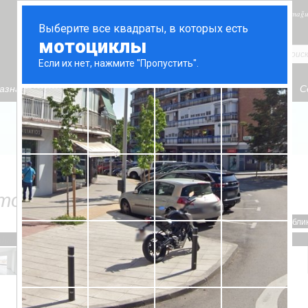
Gazimağu
азначить встречу
Информация для покупателей
Услуги
С
в в Caesar Resort