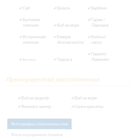
Сад
Балкон
Барбекю
Бытовая
Гараж /
техника
Вид на море
Парковка
Встроенная
Камера
Водный
техника
безопасности
насос
Паркет/
Internet
Терраса
Ламинат
Преимущества расположения
Вид на природу
Вид на море
Фитнесс центр
Салон красоты
Фотографии строительства
Фото внутреннего дизайна