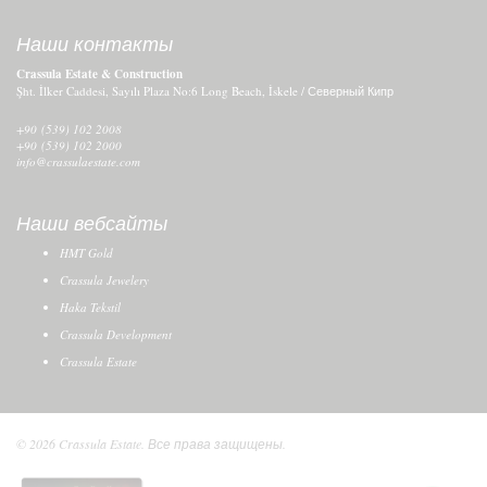
Наши контакты
Crassula Estate & Construction
Şht. İlker Caddesi, Sayılı Plaza No:6 Long Beach, İskele / Северный Кипр
+90 (539) 102 2008
+90 (539) 102 2000
info@crassulaestate.com
Наши вебсайты
HMT Gold
Crassula Jewelery
Haka Tekstil
Crassula Development
Crassula Estate
© 2026 Crassula Estate. Все права защищены.