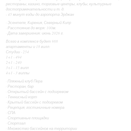
рестораны, казино, торговые центры, клубы, культурные
достопримечательности и т. д.
- 45 минут езды до аэропорта Эрджан
· Эсентепе, Кирения, Северный Кипр
· Расстояние до моря: 100м.
· Дата завершения: июнь 2026 г.
Всего в комплексе будет 988
апартаменты и 18 вилл:
Студии - 254
1+1 - 494
2+1 - 240
3+1 - 15 вилл
4+1 - 3 виллы
· Пляжный клуб Пера
· Ресторан, бар
· Открытый бассейн с подогревом
· Теннисный корт
· Крытый бассейн с подогревом
· Рецепция, гостиничные номера
· СПА
· Спортивные площадки
· Спортзал
· Множество бассейнов на территории