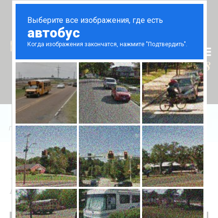
Tr
En
Ru
+90 (539) 102 2000
+90 (539) 102 2008
Главная
/
Продажа
/
Daire
/
Casa Del Mare 1+1 daire
1+1 Апартаменты в Casa Del
Mare