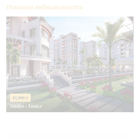
Спасибо! Пожалуйста, опишите вашу оценку
Похожая недвижимость
Ваше имя
*
Ваш Email
*
Ваше сообщение
*
85,000 £
Stüdyo - Venice
Отправить сообщение