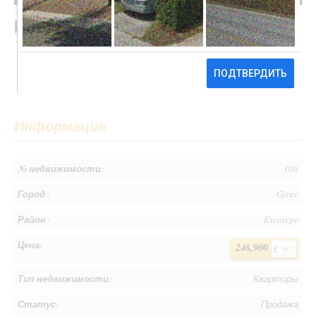
246,900 £
Информация
№ недвижимости:
106
Город :
Girne
Район :
Esentepe
Цена:
246,900
£
Тип недвижимости:
Квартиры
Статус:
Продажа