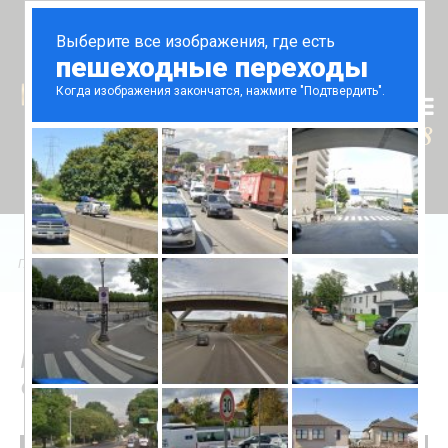
Tr
En
Ru
+90 (539) 102 2000
+90 (539) 102 2008
Главная
/
Продажа
/
Daire
/
Gazimağusa'da Stüdyo Satışı
Продажа Студии в
Фамагусте