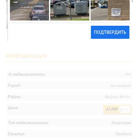
42,000 £
Информация
№ недвижимости:
191
Город :
Gazimağusa
Район :
Mağusa Merkez
Цена:
42,000
£
Тип недвижимости:
Квартиры
Статус:
Продажа