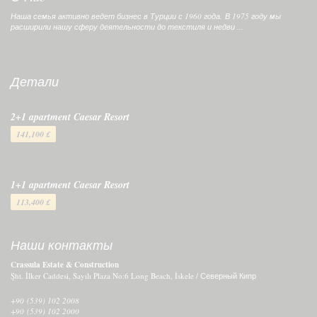
Наша семья активно ведет бизнес в Турции с 1960 года. В 1975 году мы
расширили нашу сферу деятельности до текстиля и недви ...
Детали
2+1 apartment Caesar Resort
141,100 £
1+1 apartment Caesar Resort
113,400 £
Наши контакты
Crassula Estate & Construction
Şht. İlker Caddesi, Sayılı Plaza No:6 Long Beach, İskele / Северный Кипр
+90 (539) 102 2008
+90 (539) 102 2000