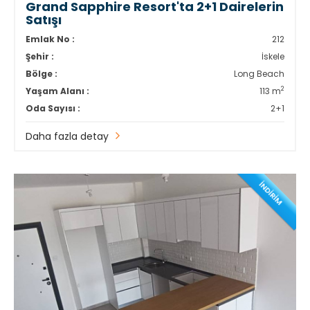
Grand Sapphire Resort'ta 2+1 Dairelerin
Satışı
Emlak No :
212
Şehir :
İskele
Bölge :
Long Beach
2
Yaşam Alanı :
113 m
Oda Sayısı :
2+1
Daha fazla detay
İNDİRİM