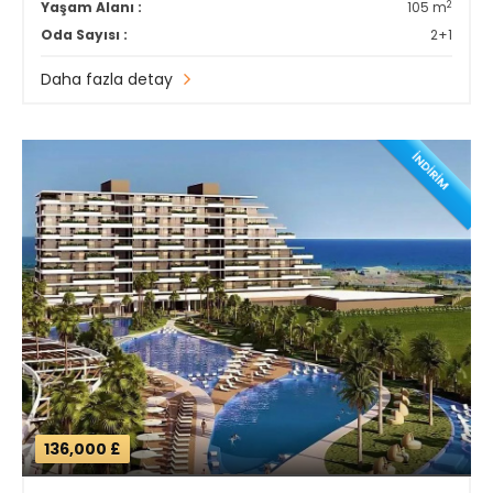
2
Yaşam Alanı :
105 m
Oda Sayısı :
2+1
Daha fazla detay
İNDİRİM
136,000 £