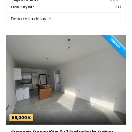
Oda Sayısı :
2+1
Daha fazla detay
İNDİRİM
85,000 £