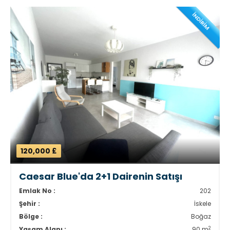
İNDİRİM
120,000 £
Caesar Blue'da 2+1 Dairenin Satışı
Emlak No :
202
Şehir :
İskele
Bölge :
Boğaz
2
Yaşam Alanı :
90 m