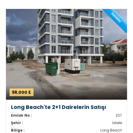
İNDİRİM
98,000 £
Long Beach'te 2+1 Dairelerin Satışı
Emlak No :
207
Şehir :
İskele
Bölge :
Long Beach