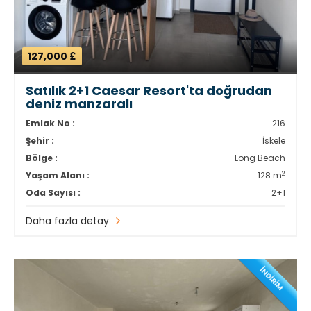
127,000 £
Satılık 2+1 Caesar Resort'ta doğrudan
deniz manzaralı
Emlak No :
216
Şehir :
İskele
Bölge :
Long Beach
2
Yaşam Alanı :
128 m
Oda Sayısı :
2+1
Daha fazla detay
İNDİRİM