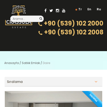
Tr
En
Ru
+90 (539) 102 2000
+90 (539) 102 2008
Anasayfa
/
Satılık Emlak
/
Daire
Sıralama
İNDİRİM