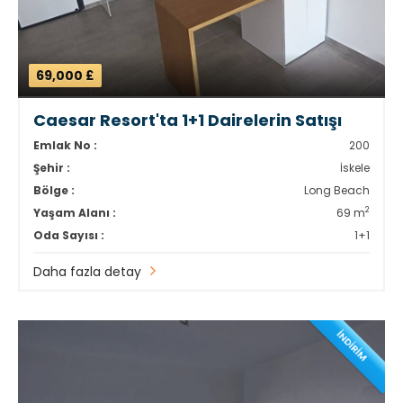
69,000 £
Caesar Resort'ta 1+1 Dairelerin Satışı
Emlak No :
200
Şehir :
İskele
Bölge :
Long Beach
2
Yaşam Alanı :
69 m
Oda Sayısı :
1+1
Daha fazla detay
İNDİRİM