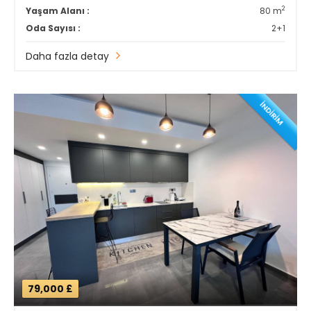
2
Yaşam Alanı :
80 m
Oda Sayısı :
2+1
Daha fazla detay
İNDİRİM
79,000 £