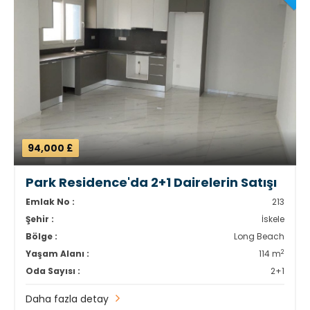
94,000 £
Park Residence'da 2+1 Dairelerin Satışı
Emlak No :
213
Şehir :
İskele
Bölge :
Long Beach
2
Yaşam Alanı :
114 m
Oda Sayısı :
2+1
Daha fazla detay