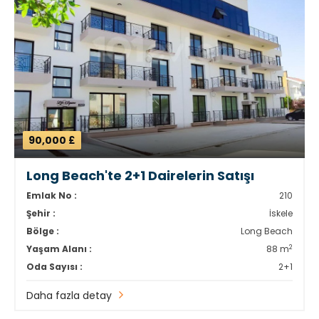
90,000 £
Long Beach'te 2+1 Dairelerin Satışı
Emlak No :
210
Şehir :
İskele
Bölge :
Long Beach
2
Yaşam Alanı :
88 m
Oda Sayısı :
2+1
Daha fazla detay