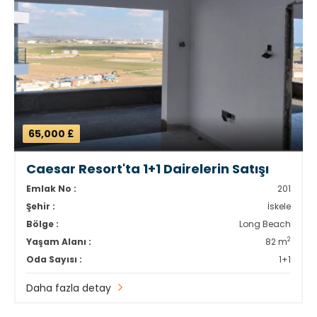
65,000 £
Caesar Resort'ta 1+1 Dairelerin Satışı
Emlak No :
201
Şehir :
İskele
Bölge :
Long Beach
2
Yaşam Alanı :
82 m
Oda Sayısı :
1+1
Daha fazla detay