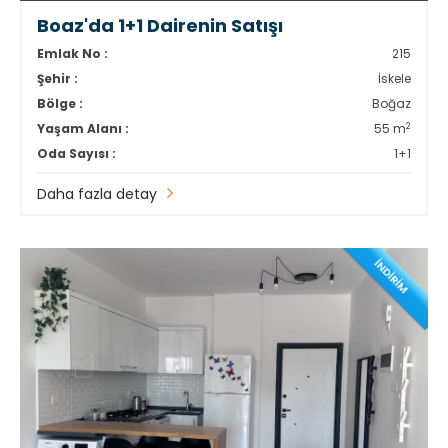
Boaz'da 1+1 Dairenin Satışı
Emlak No :
215
Şehir :
İskele
Bölge :
Boğaz
2
Yaşam Alanı :
55 m
Oda Sayısı :
1+1
Daha fazla detay
İNDİRİM