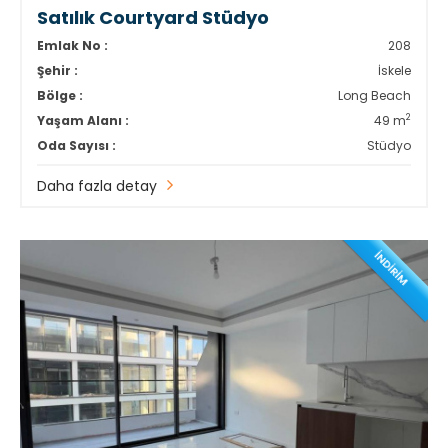
Satılık Courtyard Stüdyo
Emlak No :
208
Şehir :
İskele
Bölge :
Long Beach
2
Yaşam Alanı :
49 m
Oda Sayısı :
Stüdyo
Daha fazla detay
İNDİRİM