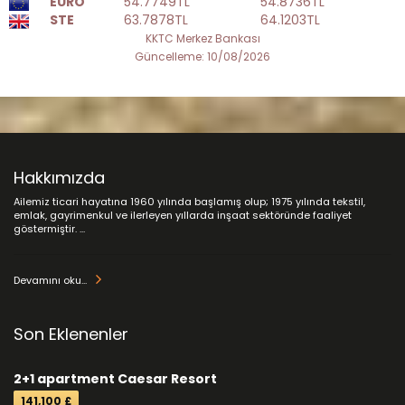
EURO
54.7749TL
54.8736TL
STE
63.7878TL
64.1203TL
KKTC Merkez Bankası
Güncelleme: 10/08/2026
Hakkımızda
Ailemiz ticari hayatına 1960 yılında başlamış olup; 1975 yılında tekstil,
emlak, gayrimenkul ve ilerleyen yıllarda inşaat sektöründe faaliyet
göstermiştir. ...
Devamını oku...
Son Eklenenler
2+1 apartment Caesar Resort
141,100 £