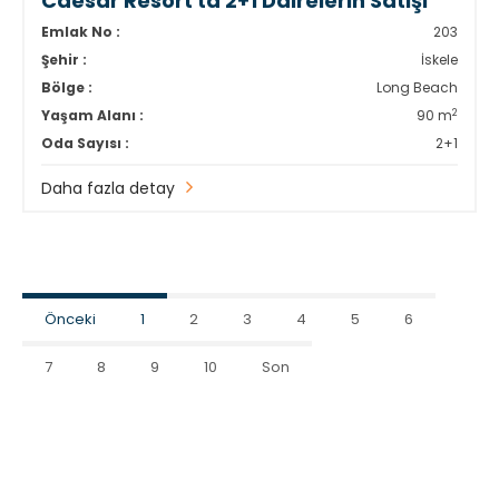
Caesar Resort'ta 2+1 Dairelerin Satışı
Emlak No :
203
Şehir :
İskele
Bölge :
Long Beach
2
Yaşam Alanı :
90 m
Oda Sayısı :
2+1
Daha fazla detay
Önceki
1
2
3
4
5
6
7
8
9
10
Son