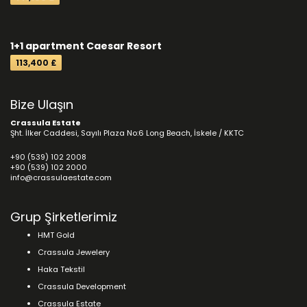
1+1 apartment Caesar Resort
113,400 £
Bize Ulaşın
Crassula Estate
Şht. İlker Caddesi, Sayılı Plaza No:6 Long Beach, İskele / KKTC
+90 (539) 102 2008
+90 (539) 102 2000
info@crassulaestate.com
Grup Şirketlerimiz
HMT Gold
Crassula Jewelery
Haka Tekstil
Crassula Development
Crassula Estate