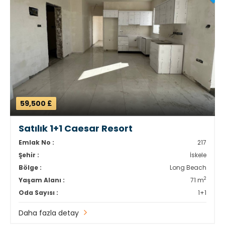
59,500 £
Satılık 1+1 Caesar Resort
Emlak No :
217
Şehir :
İskele
Bölge :
Long Beach
2
Yaşam Alanı :
71 m
Oda Sayısı :
1+1
Daha fazla detay