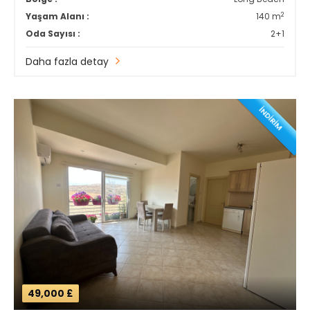
2
Yaşam Alanı :
140 m
Oda Sayısı :
2+1
Daha fazla detay
İNDİRİM
49,000 £