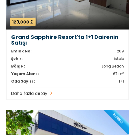
123,000 £
Grand Sapphire Resort'ta 1+1 Dairenin
Satışı
Emlak No :
209
Şehir :
İskele
Bölge :
Long Beach
2
Yaşam Alanı :
67 m
Oda Sayısı :
1+1
Daha fazla detay
İNDİRİM