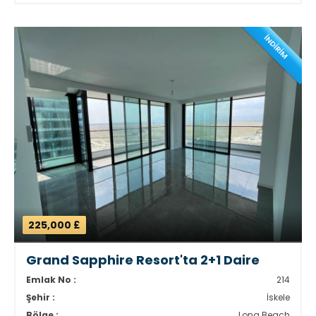
İNDİRİM
225,000 £
Grand Sapphire Resort'ta 2+1 Daire
Emlak No :
214
Şehir :
İskele
Bölge :
Long Beach