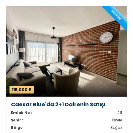
İNDİRİM
115,000 £
Caesar Blue'da 2+1 Dairenin Satışı
Emlak No :
211
Şehir :
İskele
Bölge :
Boğaz