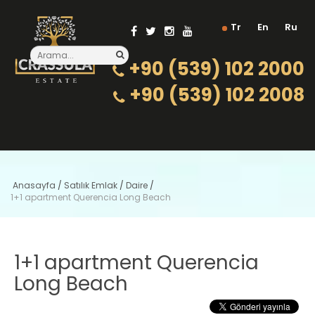
Tr
En
Ru
+90 (539) 102 2000
+90 (539) 102 2008
Anasayfa
/
Satılık Emlak
/
Daire
/
1+1 apartment Querencia Long Beach
1+1 apartment Querencia
Long Beach