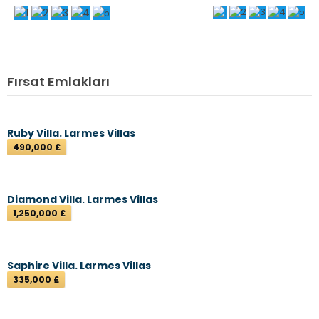
Teşekkürler
İsminiz
*
Fırsat Emlakları
E-postanız
*
Ruby Villa. Larmes Villas
490,000 £
Mesajınız
*
Diamond Villa. Larmes Villas
1,250,000 £
Saphire Villa. Larmes Villas
335,000 £
Mesajı gönder