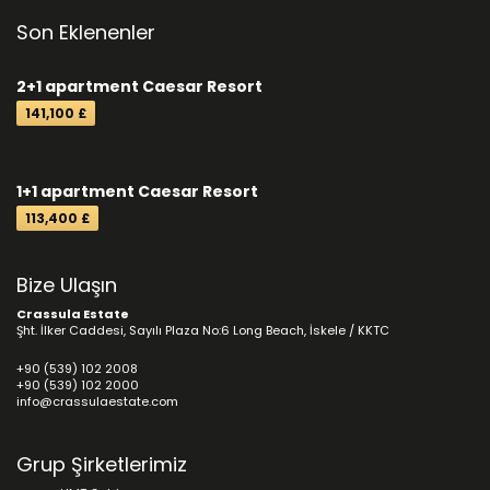
Son Eklenenler
2+1 apartment Caesar Resort
141,100 £
1+1 apartment Caesar Resort
113,400 £
Bize Ulaşın
Crassula Estate
Şht. İlker Caddesi, Sayılı Plaza No:6 Long Beach, İskele / KKTC
+90 (539) 102 2008
+90 (539) 102 2000
info@crassulaestate.com
Grup Şirketlerimiz