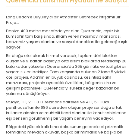
Querencia Lansman Fiyatları ile Satışta
Long Beach’e Büyüleyici bir Atmosfer Getirecek İhtişamlı Bir
Proje…
Denize 400 metre mesafede yer alan Querencia, eşsiz bir
kumsal’ın tam karşısında, ilham veren masmavi manzarası,
benzersiz yaşam alanları ve sosyal donatıları ile geleceğe ışık
saçıyor.
Bir bloğu otel olarak hizmet verecek, toplam dört bloktan
oluşan ve 9. kattan başlayıp orta kısım bloklarda teraslanıp 28
kata kadar yükselen Querencia’da 365 gün lüks ve tatil gibi bir
yaşam sizleri bekliyor. Tam karşısında bulunan 2 tane 5 yıldızlı
otel projesi, Ada’nın en büyük casinosu, kesintisiz sahil
manzarası, projenin ayrıcalıklı özellikleri, bölgenin kira ve
gelişim potansiyeli Querencia’yı sürekli değer kazanan bir
yatırıma dönüştürüyor.
Stüdyo, 1+1, 2+1, 3+1 Rezidans daireleri ve 4+1, 5+1 lüks
penthouse’ları ile 686 daireden oluşan proje sunduğu ortak
kullanım alanları ve muhtelif ticari alanları ile konut sahiplerine
eşi benzeri görülmemiş bir yaşam deneyimi vadediyor.
Bölgedeki yüksek katlı bina dokusunun geleneksel prizmatik
formlarına meydan okuyan, başka bir mimarlık ve başka bir