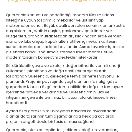
Querencia konumu ve hedeflediği modern lüks rezidans
niteliğine uygun tasarım iç mekanlar ve üst sınıf yapı
malzemeleri sunar. Büyük ebatlı porselen seramikler, ankastre
duş sistemleri, walk in duşlar, paslanmaz çelik lineer yer
süzgeçleri, granit mutfak tezgahları, ıslak hacimlerde yerden
ısıtma ve lüks ahşap kapak alternatifleri iç mekan kalitesini
sunan donelerden sadece bazılarıdır. Asma tavanlar içerisine
gizlenmiş kanallı soğutma sistemleri lineer menfezler ile
modern tasarım konseptini destekler niteliktedir.
Sürdürülebilir çevre ve ekolojik değer bilinci ile verimli enerji
kullanması planlanan ve doğa dostu bir proje olarak
tasarlanan Querencia, geleceğe temiz bir nefes vizyonu ile
planlandı. Projenin peyzajında yeşil alanların fazlalığı göze
çarparken Kıbrıs’a özgü endemik bitkilerin doğa ile tam uyum
içerisinde projede yer alması ve Querencia’nın lüks ve
ihtişamının çevre ile ayrılmaz bir bütün olarak hissedilmesi
hedeflendi.
Ayrıca özel gereksinimli bireylerin hayatını kolaylaştıracak
alanlar da tasarımın tüm aşamalarında hesaba katılarak
projenin engelli dostu bir tesis olması sağlandı.
Querencia, otel konseptinde işletilecek bloğu, rezidansları,