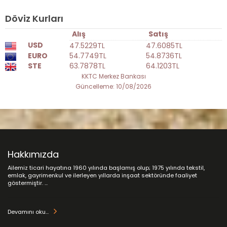
Döviz Kurları
Alış
Satış
USD
47.5229TL
47.6085TL
EURO
54.7749TL
54.8736TL
STE
63.7878TL
64.1203TL
KKTC Merkez Bankası
Güncelleme: 10/08/2026
Hakkımızda
Ailemiz ticari hayatına 1960 yılında başlamış olup; 1975 yılında tekstil,
emlak, gayrimenkul ve ilerleyen yıllarda inşaat sektöründe faaliyet
göstermiştir. ...
Devamını oku...