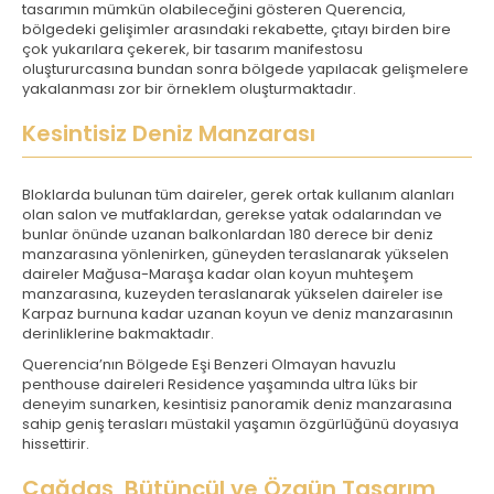
tasarımın mümkün olabileceğini gösteren Querencia,
bölgedeki gelişimler arasındaki rekabette, çıtayı birden bire
çok yukarılara çekerek, bir tasarım manifestosu
oluştururcasına bundan sonra bölgede yapılacak gelişmelere
yakalanması zor bir örneklem oluşturmaktadır.
Kesintisiz Deniz Manzarası
Bloklarda bulunan tüm daireler, gerek ortak kullanım alanları
olan salon ve mutfaklardan, gerekse yatak odalarından ve
bunlar önünde uzanan balkonlardan 180 derece bir deniz
manzarasına yönlenirken, güneyden teraslanarak yükselen
daireler Mağusa-Maraşa kadar olan koyun muhteşem
manzarasına, kuzeyden teraslanarak yükselen daireler ise
Karpaz burnuna kadar uzanan koyun ve deniz manzarasının
derinliklerine bakmaktadır.
Querencia’nın Bölgede Eşi Benzeri Olmayan havuzlu
penthouse daireleri Residence yaşamında ultra lüks bir
deneyim sunarken, kesintisiz panoramik deniz manzarasına
sahip geniş terasları müstakil yaşamın özgürlüğünü doyasıya
hissettirir.
Çağdaş, Bütüncül ve Özgün Tasarım