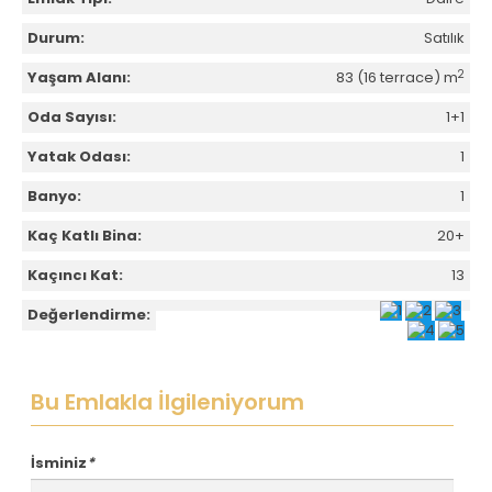
Durum:
Satılık
2
Yaşam Alanı:
83 (16 terrace) m
Oda Sayısı:
1+1
Yatak Odası:
1
Banyo:
1
Kaç Katlı Bina:
20+
Kaçıncı Kat:
13
Değerlendirme:
Bu Emlakla İlgileniyorum
İsminiz
*