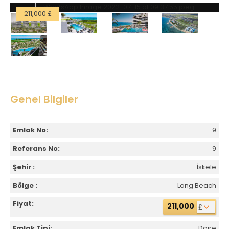
211,000 £
Genel Bilgiler
Emlak No:
9
Referans No:
9
Şehir :
İskele
Bölge :
Long Beach
Fiyat:
211,000
£
Emlak Tipi:
Daire