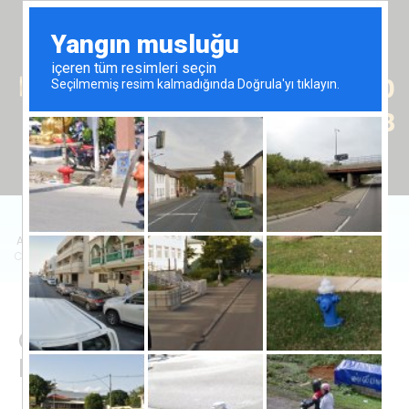
Tr
En
Ru
+90 (539) 102 2000
+90 (539) 102 2008
Anasayfa
/
Satılık Emlak
/
Daire
/
Caesar Resort'ta 1+1 Dairelerin Satışı
Caesar Resort'ta 1+1
Dairelerin Satışı