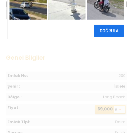
69,000 £
Genel Bilgiler
Emlak No:
200
Şehir :
İskele
Bölge :
Long Beach
Fiyat:
69,000
£
Emlak Tipi:
Daire
Durum:
Satılık