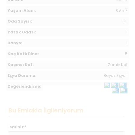
2
Yaşam Alanı:
69 m
Oda Sayısı:
1+1
Yatak Odası:
1
Banyo:
1
Kaç Katlı Bina:
5
Kaçıncı Kat:
Zemin Kat
Eşya Durumu:
Beyaz Eşyalı
Değerlendirme:
Bu Emlakla İlgileniyorum
İsminiz
*