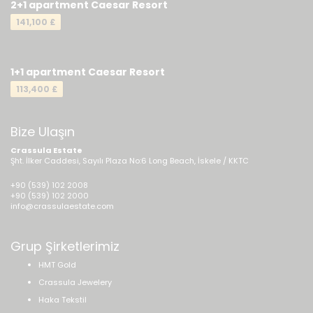
2+1 apartment Caesar Resort
141,100 £
1+1 apartment Caesar Resort
113,400 £
Bize Ulaşın
Crassula Estate
Şht. İlker Caddesi, Sayılı Plaza No:6 Long Beach, İskele / KKTC
+90 (539) 102 2008
+90 (539) 102 2000
info@crassulaestate.com
Grup Şirketlerimiz
HMT Gold
Crassula Jewelery
Haka Tekstil