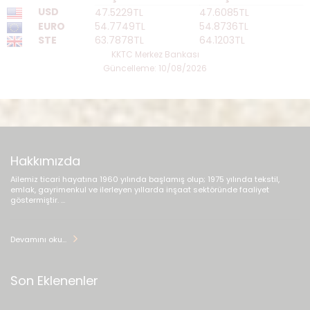
USD
47.5229TL
47.6085TL
EURO
54.7749TL
54.8736TL
STE
63.7878TL
64.1203TL
KKTC Merkez Bankası
Güncelleme: 10/08/2026
Hakkımızda
Ailemiz ticari hayatına 1960 yılında başlamış olup; 1975 yılında tekstil,
emlak, gayrimenkul ve ilerleyen yıllarda inşaat sektöründe faaliyet
göstermiştir. ...
Devamını oku...
Son Eklenenler