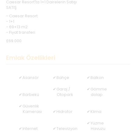
Caesar Resort'ta 1+1 Dairelerin Satışı
SATIŞ
- Caesar Resort
- 1+1
- 69+13 m2
- Fiyat transferi
£69.000
Emlak Özellikleri
Asansör
Bahçe
Balkon
Garaj /
Gömme
Barbekü
Otopark
dolap
Güvenlik
Kamerası
Hidrofor
Klima
Yüzme
Internet
Televizyon
Havuzu