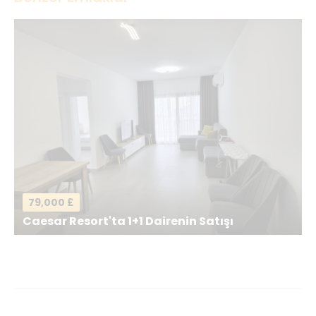
İsminiz
*
E-postanız
*
Mesajınız
*
79,000 £
Caesar Resort'ta 1+1 Dairenin Satışı
Mesajı gönder