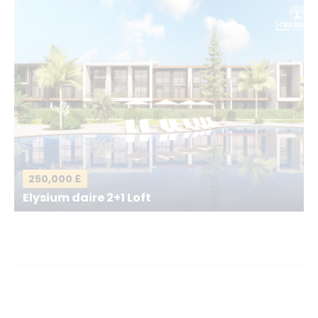
E-postanız
*
Mesajınız
*
250,000 £
Elysium daire 2+1 Loft
Mesajı gönder