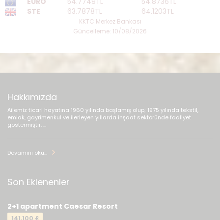
EURO
54.7749TL
54.8736TL
STE
63.7878TL
64.1203TL
KKTC Merkez Bankası
Güncelleme: 10/08/2026
Hakkımızda
Ailemiz ticari hayatına 1960 yılında başlamış olup; 1975 yılında tekstil,
emlak, gayrimenkul ve ilerleyen yıllarda inşaat sektöründe faaliyet
göstermiştir. ...
Devamını oku...
Son Eklenenler
2+1 apartment Caesar Resort
141,100 £