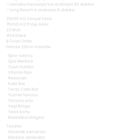
- Larnaka Havaalanı'na arabayla 55 dakika
- Long Beach'e arabayla 5 dakika
25000 m2 Sosyal Tesis
75000 m2 Proje Alanı
23 Blok
404 Daire
8 Ticari Ünite
Denize 200 m mesafe
· Spor salonu
· Spa Merkezi
· Oyun Kulübü
· Vitamin Barı
· Restoran
· Kafe Bar
· Teras Cafe Bar
· Yüzme havuzu
· Yürüyüş yolu
· Yeşil Bölge
· Tenis kortu
· Basketbol Bölgesi
Tesisler
· Güvenlik kamerası
· Merkezi Jeneratör