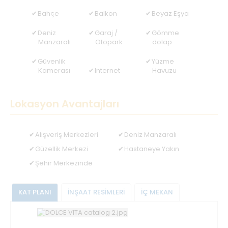
Bahçe
Balkon
Beyaz Eşya
Deniz
Garaj /
Gömme
Manzaralı
Otopark
dolap
Güvenlik
Yüzme
Kamerası
Internet
Havuzu
Lokasyon Avantajları
Alışveriş Merkezleri
Deniz Manzaralı
Güzellik Merkezi
Hastaneye Yakın
Şehir Merkezinde
KAT PLANI
İNŞAAT RESİMLERİ
İÇ MEKAN