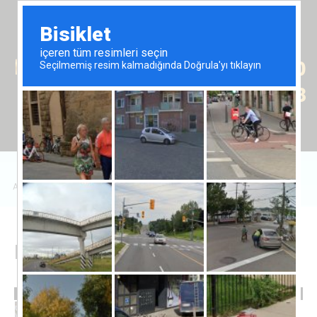
Tr
En
Ru
+90 (539) 102 2000
+90 (539) 102 2008
Anasayfa
/
Satılık Emlak
/
Daire
/
Dolce Vita 2+1 Daireler
Dolce Vita 2+1 Daireler
225,000 £