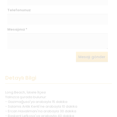
Telefonunuz
Mesajınız
*
Mesajı gönder
Detaylı Bilgi
Long Beach, İskele İlçesi
Yalnızca şurada bulunur:
- Gazimağusa'ya arabayla 15 dakika
- Salamis Antik Kenti'ne arabayla 10 dakika
- Ercan Havalimanı'na arabayla 30 dakika
- Başkent Lefkoşa'ya arabayla 40 dakika