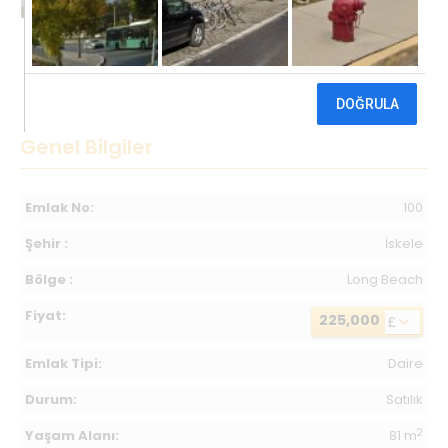
Genel Bilgiler
Emlak No:
100
Şehir :
İskele
Bölge :
Long Beach
Fiyat:
225,000
£
Emlak Tipi:
Daire
Durum:
Satılık
2
Yaşam Alanı:
81 m