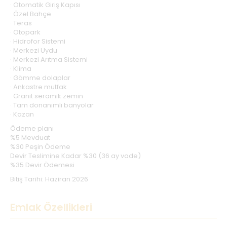
· Otomatik Giriş Kapısı
· Özel Bahçe
· Teras
· Otopark
· Hidrofor Sistemi
· Merkezi Uydu
· Merkezi Arıtma Sistemi
· Klima
· Gömme dolaplar
· Ankastre mutfak
· Granit seramik zemin
· Tam donanımlı banyolar
· Kazan
Ödeme planı
%5 Mevduat
%30 Peşin Ödeme
Devir Teslimine Kadar %30 (36 ay vade)
%35 Devir Ödemesi
Bitiş Tarihi: Haziran 2026
Emlak Özellikleri