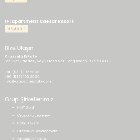
1+1 apartment Caesar Resort
113,400 £
Bize Ulaşın
Crassula Estate
Şht. İlker Caddesi, Sayılı Plaza No:6 Long Beach, İskele / KKTC
+90 (539) 102 2008
+90 (539) 102 2000
info@crassulaestate.com
Grup Şirketlerimiz
HMT Gold
Crassula Jewelery
Haka Tekstil
Crassula Development
Crassula Estate