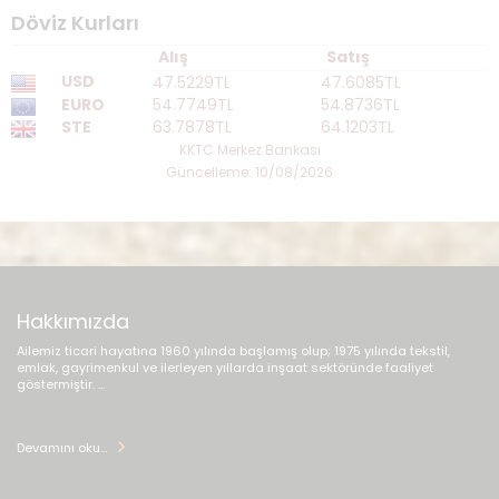
Döviz Kurları
Alış
Satış
USD
47.5229TL
47.6085TL
EURO
54.7749TL
54.8736TL
STE
63.7878TL
64.1203TL
KKTC Merkez Bankası
Güncelleme: 10/08/2026
Hakkımızda
Ailemiz ticari hayatına 1960 yılında başlamış olup; 1975 yılında tekstil,
emlak, gayrimenkul ve ilerleyen yıllarda inşaat sektöründe faaliyet
göstermiştir. ...
Devamını oku...