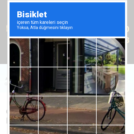
Tr
En
Ru
+90 (539) 102 2000
+90 (539) 102 2008
Anasayfa
/
Satılık Emlak
/
Daire
/
Grand Sapphire Resort'ta 1+1 Dairenin Satışı
Grand Sapphire Resort'ta 1+1
Dairenin Satışı