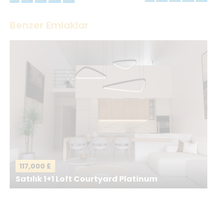
Teşekkürler
Benzer Emlaklar
İsminiz
*
E-postanız
*
Mesajınız
*
117,000 £
Satılık 1+1 Loft Courtyard Platinum
Mesajı gönder