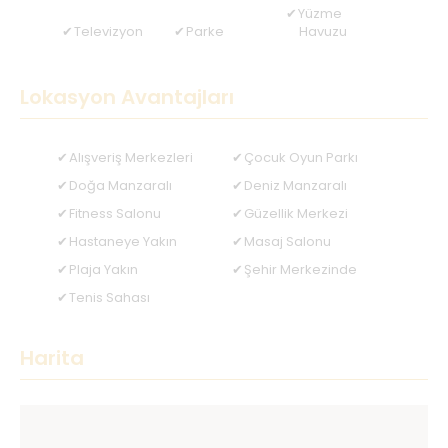
Yüzme
Televizyon
Parke
Havuzu
Lokasyon Avantajları
Alışveriş Merkezleri
Çocuk Oyun Parkı
Doğa Manzaralı
Deniz Manzaralı
Fitness Salonu
Güzellik Merkezi
Hastaneye Yakın
Masaj Salonu
Plaja Yakın
Şehir Merkezinde
Tenis Sahası
Harita