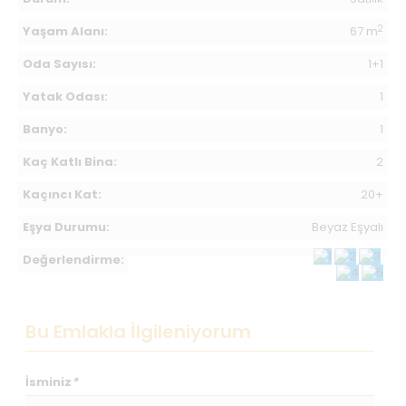
2
Yaşam Alanı:
67 m
Oda Sayısı:
1+1
Yatak Odası:
1
Banyo:
1
Kaç Katlı Bina:
2
Kaçıncı Kat:
20+
Eşya Durumu:
Beyaz Eşyalı
Değerlendirme:
Bu Emlakla İlgileniyorum
İsminiz
*