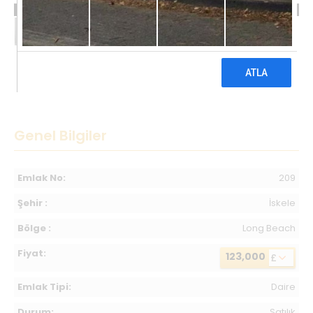
123,000 £
Genel Bilgiler
Emlak No:
209
Şehir :
İskele
Bölge :
Long Beach
Fiyat:
123,000
£
Emlak Tipi:
Daire
Durum:
Satılık