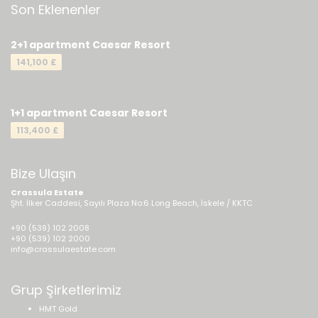
Son Eklenenler
2+1 apartment Caesar Resort
141,100 £
1+1 apartment Caesar Resort
113,400 £
Bize Ulaşın
Crassula Estate
Şht. İlker Caddesi, Sayılı Plaza No:6 Long Beach, İskele / KKTC
+90 (539) 102 2008
+90 (539) 102 2000
info@crassulaestate.com
Grup Şirketlerimiz
HMT Gold