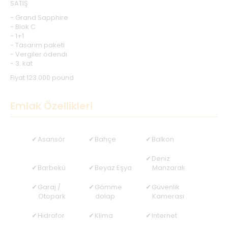
SATIŞ
- Grand Sapphire
- Blok C
- 1+1
- Tasarım paketi
- Vergiler ödendi
- 3. kat
Fiyat 123.000 pound
Emlak Özellikleri
Asansör
Bahçe
Balkon
Deniz
Barbekü
Beyaz Eşya
Manzaralı
Garaj /
Gömme
Güvenlik
Otopark
dolap
Kamerası
Hidrofor
Klima
Internet