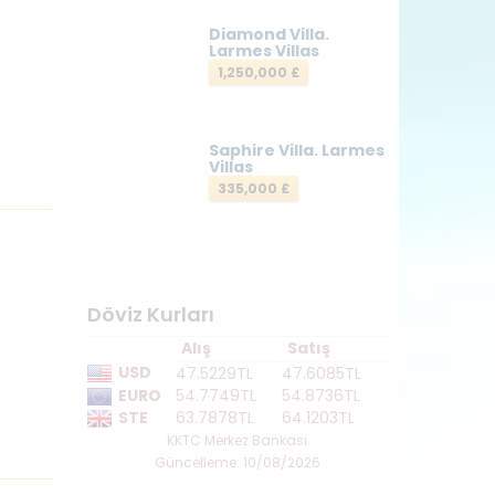
Diamond Villa.
Larmes Villas
1,250,000 £
Saphire Villa. Larmes
Villas
335,000 £
Döviz Kurları
Alış
Satış
USD
47.5229TL
47.6085TL
EURO
54.7749TL
54.8736TL
STE
63.7878TL
64.1203TL
KKTC Merkez Bankası
Güncelleme: 10/08/2026