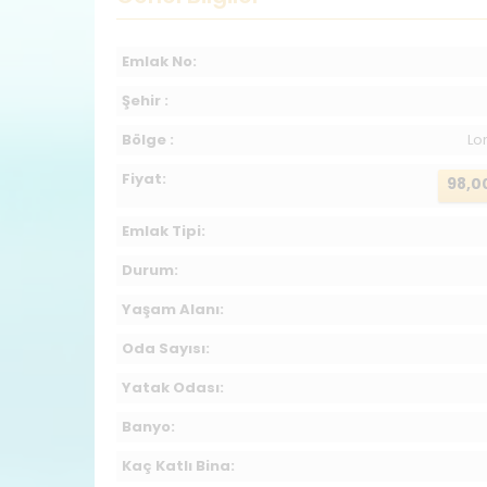
Emlak No:
Şehir :
Bölge :
Lo
Fiyat:
98,0
Emlak Tipi:
Durum:
Yaşam Alanı:
Oda Sayısı:
Yatak Odası:
Banyo:
Kaç Katlı Bina: