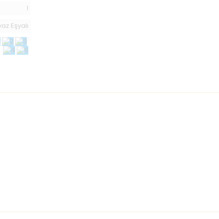
1
az Eşyalı