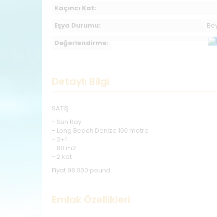
Kaçıncı Kat:
Eşya Durumu:
Bey
Değerlendirme:
Detaylı Bilgi
SATIŞ
- Sun Ray
- Long Beach Denize 100 metre
- 2+1
- 80 m2
- 2 kat
Fiyat 98.000 pound
Emlak Özellikleri