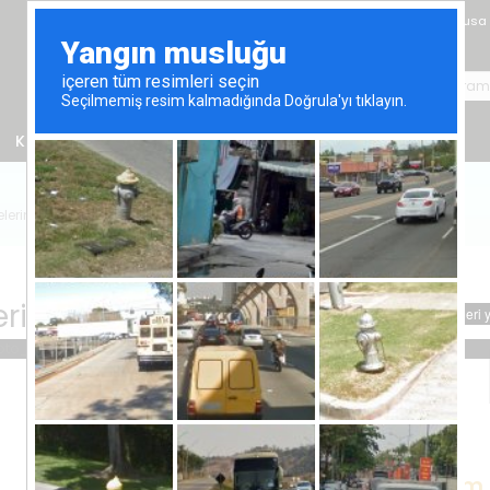
Gazimağusa
Kiralık Emlak
Satın Alma Rehberi
Online Randevu
lerin Satışı
rin Satışı
Bu Emlakla İlgileniyorum