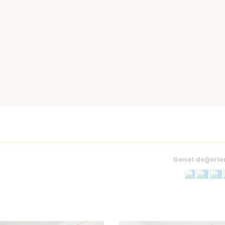
Genel değerl
E-postanız
*