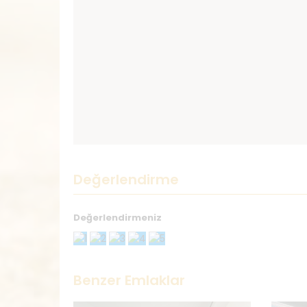
Değerlendirme
Değerlendirmeniz
Teşekkürler
Benzer Emlaklar
İsminiz
*