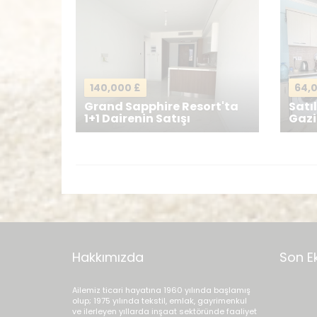
Mesajınız
*
140,000 £
64,
Grand Sapphire Resort'ta
Satıl
1+1 Dairenin Satışı
Gaz
Hakkımızda
Son E
Ailemiz ticari hayatına 1960 yılında başlamış
olup; 1975 yılında tekstil, emlak, gayrimenkul
ve ilerleyen yıllarda inşaat sektöründe faaliyet