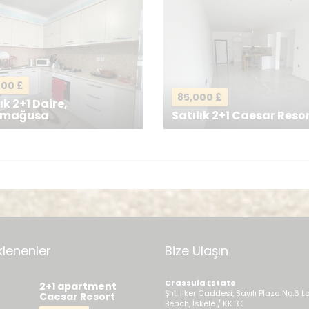
000 £
85,000 £
ık 2+1 Daire,
imağusa
Satılık 2+1 Caesar Reso
Mesajı g
klenenler
Bize Ulaşın
Crassula Estate
2+1 apartment
Şht. İlker Caddesi, Sayılı Plaza No:6 L
Caesar Resort
Beach, İskele / KKTC