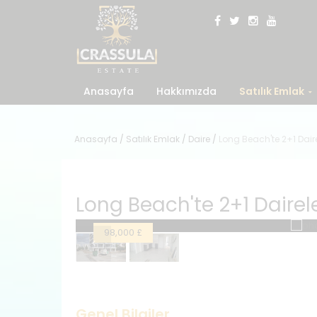
Anasayfa
Hakkımızda
Satılık Emlak
Anasayfa
/
Satılık Emlak
/
Daire
/
Long Beach'te 2+1 Daire
Long Beach'te 2+1 Dairele
98,000 £
Genel Bilgiler