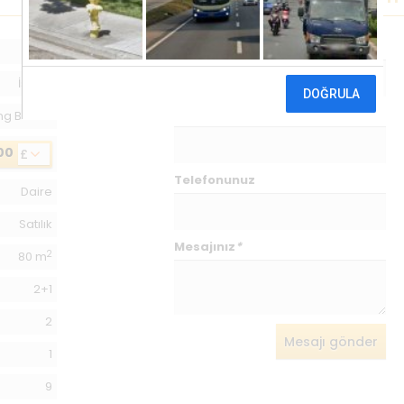
İsminiz
*
207
İskele
E-postanız
*
ng Beach
00
£
Telefonunuz
Daire
Satılık
Mesajınız
*
2
80 m
2+1
2
Mesajı gönder
1
9