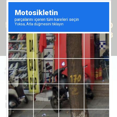
Tr
En
Ru
+90 (539) 102 2000
+90 (539) 102 2008
Anasayfa
/
Satılık Emlak
/
Daire
/
Park Residence'da 2+1 Dairelerin Satışı
Park Residence'da 2+1
Dairelerin Satışı