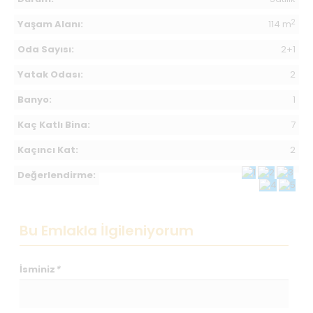
2
Yaşam Alanı:
114 m
Oda Sayısı:
2+1
Yatak Odası:
2
Banyo:
1
Kaç Katlı Bina:
7
Kaçıncı Kat:
2
Değerlendirme:
Bu Emlakla İlgileniyorum
İsminiz
*