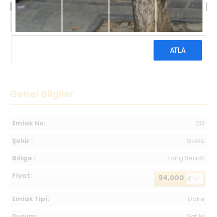
94,000 £
Genel Bilgiler
Emlak No:
213
Şehir :
İskele
Bölge :
Long Beach
Fiyat:
94,000
£
Emlak Tipi:
Daire
Durum:
Satılık