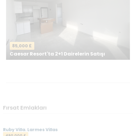
Mesajınız
*
85,000 £
Caesar Resort'ta 2+1 Dairelerin Satışı
Mesajı gönder
Fırsat Emlakları
Ruby Villa. Larmes Villas
490,000 £