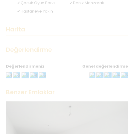
Çocuk Oyun Parkı
Deniz Manzaralı
Hastaneye Yakın
Harita
Değerlendirme
Değerlendirmeniz
Genel değerlendirme
Teşekkürler
Benzer Emlaklar
İsminiz
*
E-postanız
*