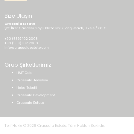
Bize Ulaşın
Crassula Estate
Şht. İlker Caddesi, Sayılı Plaza No:6 Long Beach, İskele / KKTC
+90 (539) 102 2008
+90 (539) 102 2000
info@crassulaestate.com
Grup Şirketlerimiz
HMT Gold
Crassula Jewelery
Haka Tekstil
Crassula Development
Crassula Estate
Telif Hakkı © 2026 Crassula Estate. Tüm Hakları Saklıdır.