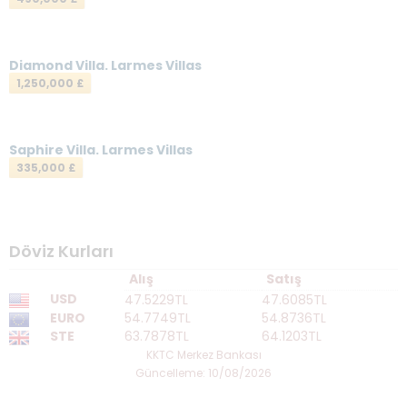
Diamond Villa. Larmes Villas
1,250,000 £
Saphire Villa. Larmes Villas
335,000 £
Döviz Kurları
Alış
Satış
USD
47.5229TL
47.6085TL
EURO
54.7749TL
54.8736TL
STE
63.7878TL
64.1203TL
KKTC Merkez Bankası
Güncelleme: 10/08/2026