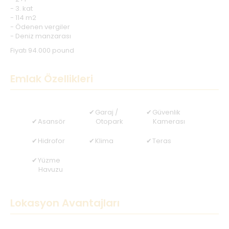
- 3. kat
- 114 m2
- Ödenen vergiler
- Deniz manzarası
Fiyatı 94.000 pound
Emlak Özellikleri
Garaj /
Güvenlik
Asansör
Otopark
Kamerası
Hidrofor
Klima
Teras
Yüzme
Havuzu
Lokasyon Avantajları