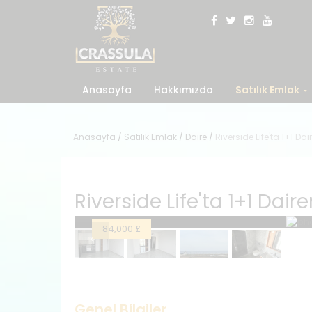
Anasayfa
Hakkımızda
Satılık Emlak
Anasayfa
/
Satılık Emlak
/
Daire
/
Riverside Life'ta 1+1 Dai
Riverside Life'ta 1+1 Daire
84,000 £
Genel Bilgiler