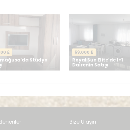
E-postanız
*
000 £
69,000 £
imağusa'da Stüdyo
Royal Sun Elite'de 1+1
şı
Dairenin Satışı
Mesajı g
klenenler
Bize Ulaşın