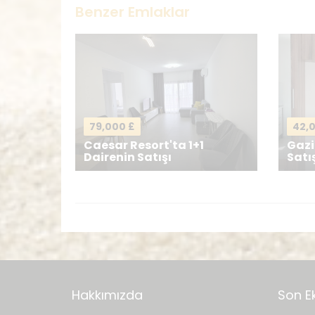
Benzer Emlaklar
İsminiz
*
Mesajınız
*
79,000 £
42,
Caesar Resort'ta 1+1
Gaz
Dairenin Satışı
Satı
Hakkımızda
Son E