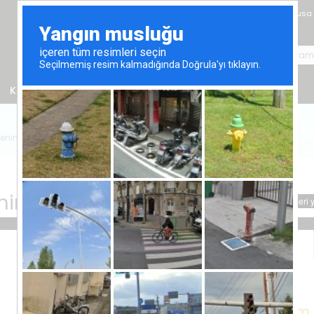
Gazimağusa
Kiralık Emlak
Satın Alma Rehberi
Online Randevu
renin Satışı
nin Satışı
Bu Emlakla İlgileniyorum