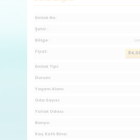
Emlak No:
Şehir :
Bölge :
Lo
Fiyat:
84,0
Emlak Tipi:
Durum:
Yaşam Alanı:
Oda Sayısı:
Yatak Odası:
Banyo:
Kaç Katlı Bina: