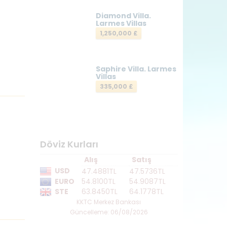
Diamond Villa.
Larmes Villas
1,250,000 £
Saphire Villa. Larmes
Villas
335,000 £
Döviz Kurları
Alış
Satış
USD
47.4881TL
47.5736TL
EURO
54.8100TL
54.9087TL
STE
63.8450TL
64.1778TL
KKTC Merkez Bankası
Güncelleme: 06/08/2026