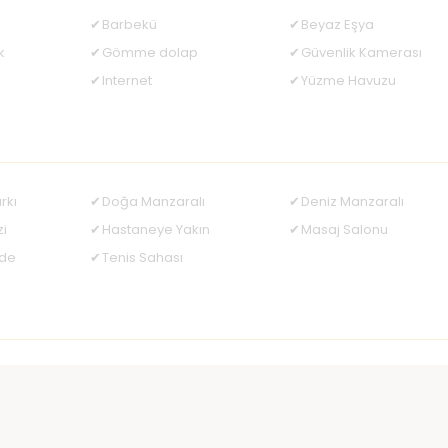
Barbekü
Beyaz Eşya
k
Gömme dolap
Güvenlik Kamerası
Internet
Yüzme Havuzu
rkı
Doğa Manzaralı
Deniz Manzaralı
zi
Hastaneye Yakın
Masaj Salonu
nde
Tenis Sahası