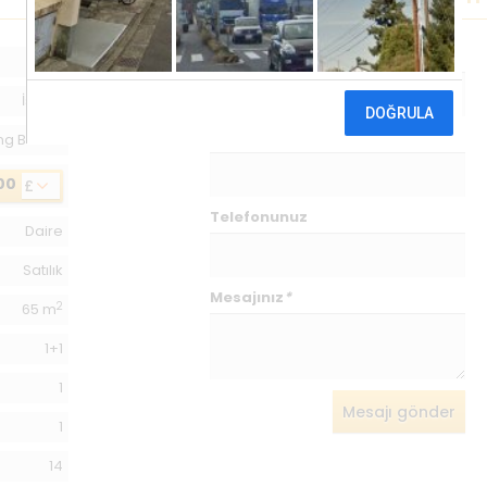
İsminiz
*
205
İskele
E-postanız
*
ng Beach
00
£
Telefonunuz
Daire
Satılık
Mesajınız
*
2
65 m
1+1
1
Mesajı gönder
1
14