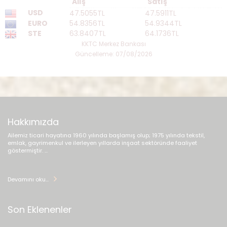
Alış
Satış
USD
47.5055TL
47.5911TL
EURO
54.8356TL
54.9344TL
STE
63.8407TL
64.1736TL
KKTC Merkez Bankası
Güncelleme: 07/08/2026
Hakkımızda
Ailemiz ticari hayatına 1960 yılında başlamış olup; 1975 yılında tekstil,
emlak, gayrimenkul ve ilerleyen yıllarda inşaat sektöründe faaliyet
göstermiştir. ...
Devamını oku...
Son Eklenenler