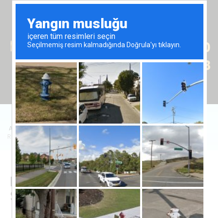
Tr
En
Ru
+90 (539) 102 2000
+90 (539) 102 2008
Anasayfa
/
Satılık Emlak
/
Daire
/
Royal Sun Elite'de 1+1 Dairenin Satışı
Royal Sun Elite'de 1+1 Dairenin
Satışı