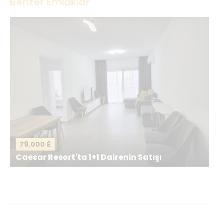
Benzer Emlaklar
İsminiz
*
E-postanız
*
Mesajınız
*
79,000 £
Caesar Resort'ta 1+1 Dairenin Satışı
Mesajı gönder