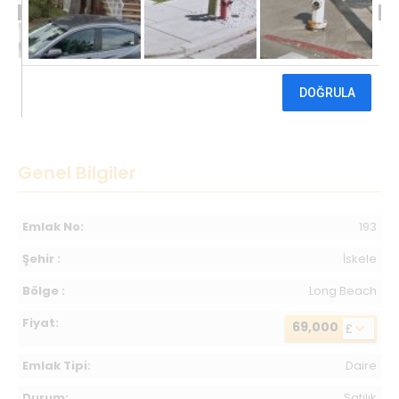
69,000 £
Genel Bilgiler
Emlak No:
193
Şehir :
İskele
Bölge :
Long Beach
Fiyat:
69,000
£
Emlak Tipi:
Daire
Durum:
Satılık