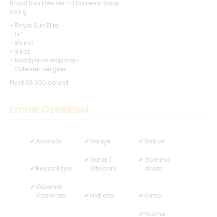
Royal Sun Elite'de 1+1 Dairenin Satışı
SATIŞ
- Royal Sun Elite
- 1+1
- 65 m2
- 3 kat
- Mobilya ve ekipman
- Ödenen vergiler
Fiyat 69.000 pound
Emlak Özellikleri
Asansör
Bahçe
Balkon
Garaj /
Gömme
Beyaz Eşya
Otopark
dolap
Güvenlik
Kamerası
Hidrofor
Klima
Yüzme