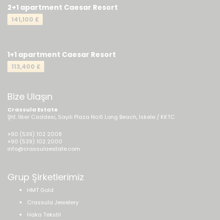
2+1 apartment Caesar Resort
141,100 £
1+1 apartment Caesar Resort
113,400 £
Bize Ulaşın
Crassula Estate
Şht. İlker Caddesi, Sayılı Plaza No:6 Long Beach, İskele / KKTC
+90 (539) 102 2008
+90 (539) 102 2000
info@crassulaestate.com
Grup Şirketlerimiz
HMT Gold
Crassula Jewelery
Haka Tekstil