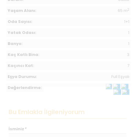
2
Yaşam Alanı:
65 m
Oda Sayısı:
1+1
Yatak Odası:
1
Banyo:
1
Kaç Katlı Bina:
3
Kaçıncı Kat:
7
Eşya Durumu:
Full Eşyalı
Değerlendirme:
Bu Emlakla İlgileniyorum
İsminiz
*