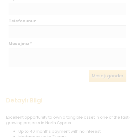
Telefonunuz
Mesajınız
*
Mesajı gönder
Detaylı Bilgi
Excellent opportunity to own a tangible asset in one of the fast-
growing projects in North Cyprus.
Up to 40 months payment with no interest
Mortgages up to 7 years