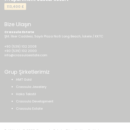
113,400 £
Bize Ulaşın
Crassula Estate
Şht. İlker Caddesi, Sayılı Plaza No:6 Long Beach, İskele / KKTC
+90 (539) 102 2008
+90 (539) 102 2000
info@crassulaestate.com
Grup Şirketlerimiz
HMT Gold
Crassula Jewelery
Haka Tekstil
Crassula Development
Crassula Estate