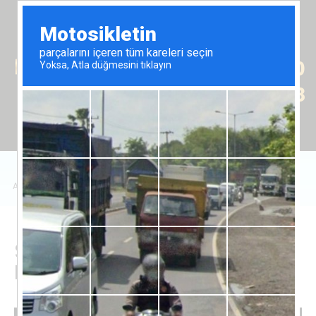
Tr
En
Ru
+90 (539) 102 2000
+90 (539) 102 2008
Anasayfa
/
Satılık Emlak
/
Daire
/
Studio apartment Caesar Resort
Studio apartment Caesar
Resort