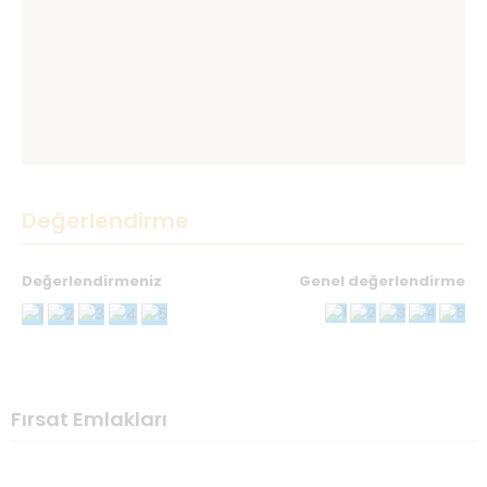
Değerlendirme
Değerlendirmeniz
Genel değerlendirme
Teşekkürler
İsminiz
*
Fırsat Emlakları
E-postanız
*