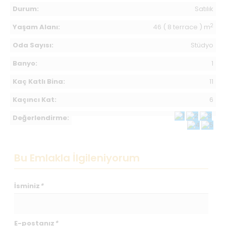
Durum:
Satılık
2
Yaşam Alanı:
46 ( 8 terrace ) m
Oda Sayısı:
Stüdyo
Banyo:
1
Kaç Katlı Bina:
11
Kaçıncı Kat:
6
Değerlendirme:
Bu Emlakla İlgileniyorum
İsminiz
*
E-postanız
*