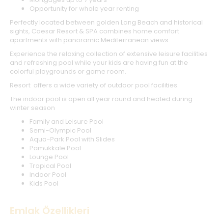
Opportunity for whole year renting
Perfectly located between golden Long Beach and historical
sights, Caesar Resort & SPA combines home comfort
apartments with panoramic Mediterranean views.
Experience the relaxing collection of extensive leisure facilities
and refreshing pool while your kids are having fun at the
colorful playgrounds or game room.
Resort offers a wide variety of outdoor pool facilities.
The indoor pool is open all year round and heated during
winter season
Family and Leisure Pool
Semi-Olympic Pool
Aqua-Park Pool with Slides
Pamukkale Pool
Lounge Pool
Tropical Pool
Indoor Pool
Kids Pool
Emlak Özellikleri