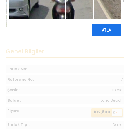
102,800 £
Genel Bilgiler
Emlak No:
7
Referans No:
7
Şehir :
İskele
Bölge :
Long Beach
Fiyat:
102,800
£
Emlak Tipi:
Daire