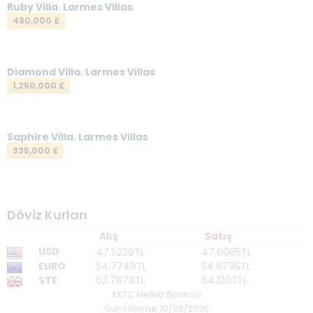
Ruby Villa. Larmes Villas
490,000 £
Mesajınız
*
Diamond Villa. Larmes Villas
1,250,000 £
Saphire Villa. Larmes Villas
335,000 £
Mesajı gönder
Döviz Kurları
Alış
Satış
USD
47.5229TL
47.6085TL
EURO
54.7749TL
54.8736TL
STE
63.7878TL
64.1203TL
KKTC Merkez Bankası
Güncelleme: 10/08/2026