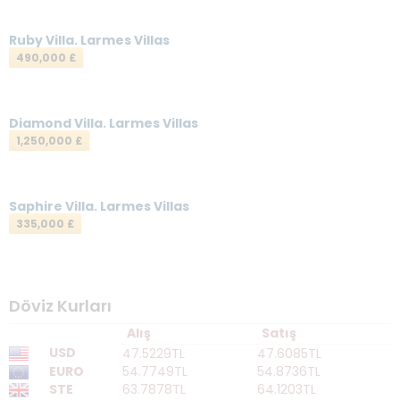
E-postanız
*
Ruby Villa. Larmes Villas
490,000 £
Mesajınız
*
Diamond Villa. Larmes Villas
1,250,000 £
Saphire Villa. Larmes Villas
335,000 £
Mesajı gönder
Döviz Kurları
Alış
Satış
USD
47.5229TL
47.6085TL
EURO
54.7749TL
54.8736TL
STE
63.7878TL
64.1203TL