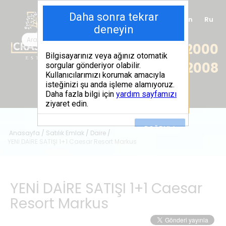
Tr
En
Ru
+90 (539) 102 2000
+90 (539) 102 2008
Anasayfa
/
Satılık Emlak
/
Daire
/
YENİ DAİRE SATIŞI 1+1 Caesar Resort Markus
YENİ DAİRE SATIŞI 1+1 Caesar
Resort Markus