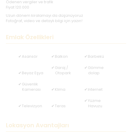
Ödenen vergiler ve trafik
Fiyat 120.000
Uzun dönem kiralamayı da düşünüyoruz
Fotoğraf, video ve detaylı bilgi için yazın!
Emlak Özellikleri
Asansör
Balkon
Barbekü
Garaj /
Gömme
Beyaz Eşya
Otopark
dolap
Güvenlik
Kamerası
Klima
Internet
Yüzme
Televizyon
Teras
Havuzu
Lokasyon Avantajları