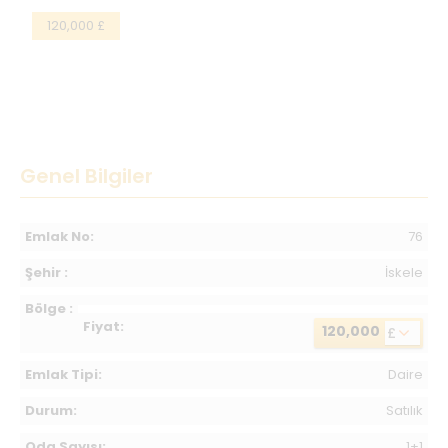
120,000 £
Genel Bilgiler
Emlak No:
76
Şehir :
İskele
Bölge :
Fiyat:
120,000
£
Emlak Tipi:
Daire
Durum:
Satılık
Oda Sayısı:
1+1