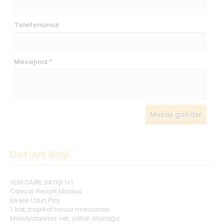
Telefonunuz
Mesajınız
*
Mesajı gönder
Detaylı Bilgi
YENİ DAİRE SATIŞI 1+1
Caesar Resort Markus
İskele Uzun Plaj
1. kat, tropikal havuz manzarası
Mobilyalarımız var, yatak alacağız