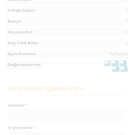
Yatak Odası:
1
Banyo:
1
Kaçıncı Kat:
1
Kaç Yıllık Bina:
1
Eşya Durumu:
Full Eşyalı
Değerlendirme:
Bu Emlakla İlgileniyorum
İsminiz
*
E-postanız
*