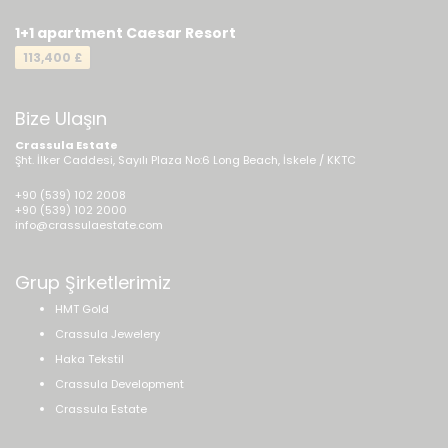
1+1 apartment Caesar Resort
113,400 £
Bize Ulaşın
Crassula Estate
Şht. İlker Caddesi, Sayılı Plaza No:6 Long Beach, İskele / KKTC
+90 (539) 102 2008
+90 (539) 102 2000
info@crassulaestate.com
Grup Şirketlerimiz
HMT Gold
Crassula Jewelery
Haka Tekstil
Crassula Development
Crassula Estate