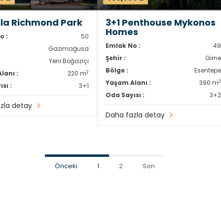
illa Richmond Park
3+1 Penthouse Mykonos
Homes
o :
50
Emlak No :
4
Gazimağusa
Şehir :
Girn
Yeni Boğaziçi
Bölge :
Esentep
2
lanı :
220 m
Yaşam Alanı :
390 m
sı :
3+1
Oda Sayısı :
3+
zla detay
Daha fazla detay
Önceki
1
2
Son