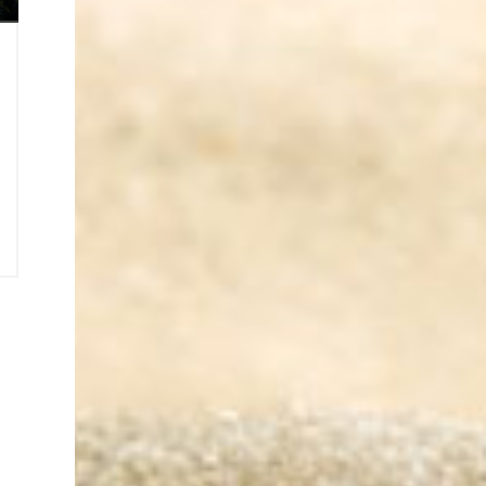
9
e
e
2
2