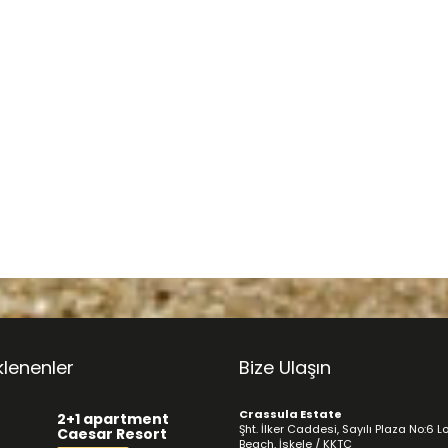
klenenler
Bize Ulaşın
Crassula Estate
2+1 apartment
Şht. İlker Caddesi, Sayılı Plaza No:6 L
Caesar Resort
Beach, İskele / KKTC