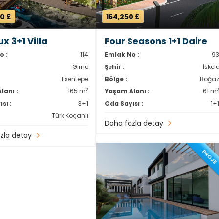
0 £
164,250 £
x 3+1 Villa
Four Seasons 1+1 Daire
o :
114
Emlak No :
9
Girne
Şehir :
İskel
Esentepe
Bölge :
Boğa
2
lanı :
165 m
Yaşam Alanı :
61 m
sı :
3+1
Oda Sayısı :
1+
Türk Koçanlı
Daha fazla detay
zla detay
PROJE