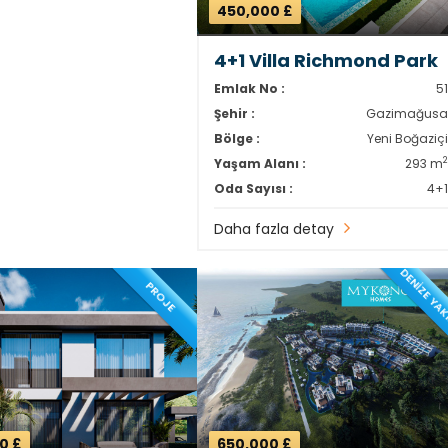
450,000 £
4+1 Villa Richmond Park
Emlak No :
5
Şehir :
Gazimağus
Bölge :
Yeni Boğaziç
Yaşam Alanı :
293 m
Oda Sayısı :
4+
Daha fazla detay
DENİZE YA
PROJE
0 £
650,000 £