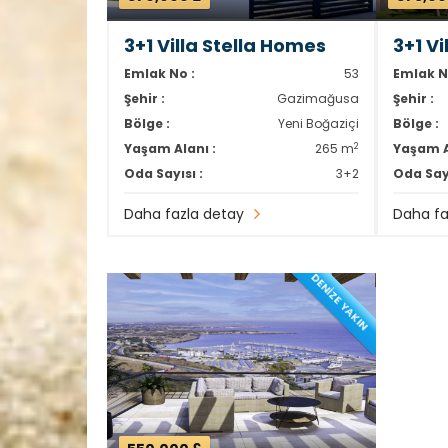
3+1 Villa Stella Homes
3+1 V
Emlak No :
53
Emlak N
Şehir :
Gazimağusa
Şehir :
Bölge :
Yeni Boğaziçi
Bölge :
2
Yaşam Alanı :
265 m
Yaşam A
Oda Sayısı :
3+2
Oda Sayı
Daha fazla detay
Daha fa
DENİZE YAKIN