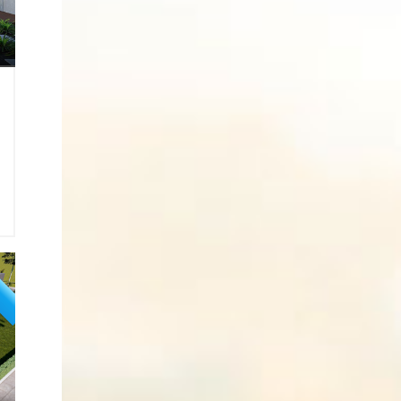
1
0
2
+
K