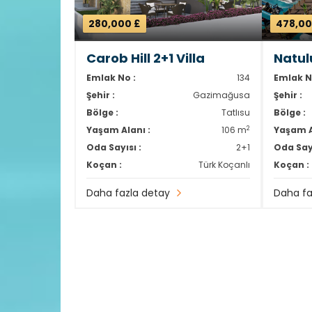
280,000 £
478,00
Carob Hill 2+1 Villa
Natulu
Emlak No :
134
Emlak N
Şehir :
Gazimağusa
Şehir :
Bölge :
Tatlısu
Bölge :
2
Yaşam Alanı :
106 m
Yaşam A
Oda Sayısı :
2+1
Oda Sayı
Koçan :
Türk Koçanlı
Koçan :
Daha fazla detay
Daha fa