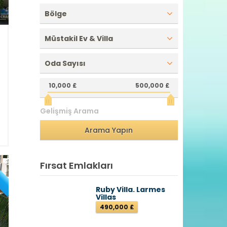
Bölge
Müstakil Ev & Villa
5
Oda Sayısı
a
u
10,000 £
500,000 £
2
1
Gelişmiş Arama
ı
K
Fırsat Emlakları
Ruby Villa. Larmes
Villas
490,000 £