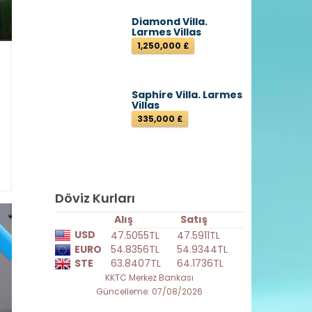
Diamond Villa.
Larmes Villas
1,250,000 £
3
Saphire Villa. Larmes
e
Villas
z
335,000 £
2
1
Döviz Kurları
Alış
Satış
USD
47.5055TL
47.5911TL
EURO
54.8356TL
54.9344TL
STE
63.8407TL
64.1736TL
KKTC Merkez Bankası
Güncelleme: 07/08/2026