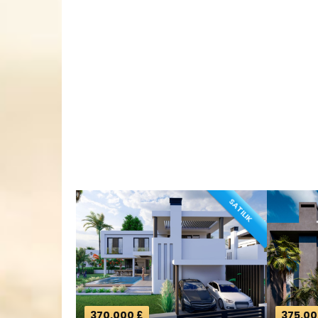
SATILIK
370,000 £
375,00