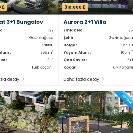
0 £
310,000 £
at 3+1 Bungalov
Aurora 2+1 Villa
o :
122
Emlak No :
12
Gazimağusa
Şehir :
Gazimağus
Tatlısu
Bölge :
Tatlıs
2
lanı :
295 m
Yaşam Alanı :
105 m
sı :
3+1
Oda Sayısı :
2+
Türk Koçanlı
Koçan :
Türk Koçanl
zla detay
Daha fazla detay
SATILI