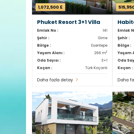
1,072,500 £
515,95
Phuket Resort 3+1 Villa
Habit
Emlak No :
141
Emlak N
Şehir :
Girne
Şehir :
Bölge :
Esentepe
Bölge :
2
Yaşam Alanı :
266 m
Yaşam A
Oda Sayısı :
3+1
Oda Sayı
Koçan :
Türk Koçanlı
Koçan :
Daha fazla detay
Daha fa