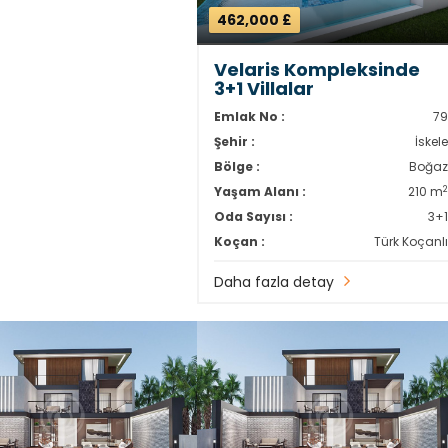
462,000 £
Velaris Kompleksinde
3+1 Villalar
Emlak No :
7
Şehir :
İskel
Bölge :
Boğa
Yaşam Alanı :
210 m
Oda Sayısı :
3+
Koçan :
Türk Koçanl
Daha fazla detay