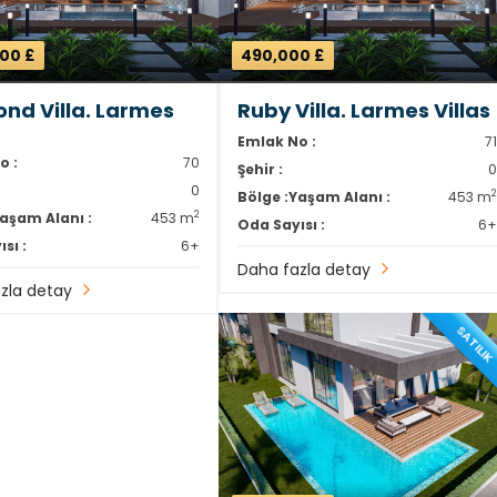
000 £
490,000 £
nd Villa. Larmes
Ruby Villa. Larmes Villas
Emlak No :
7
o :
70
Şehir :
0
Bölge :
Yaşam Alanı :
453 m
2
aşam Alanı :
453 m
Oda Sayısı :
6
sı :
6+
Daha fazla detay
zla detay
SATILI