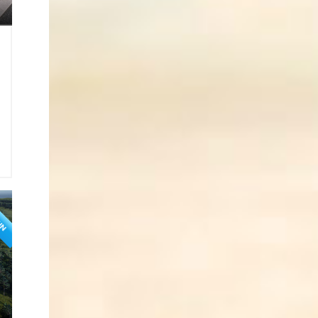
1
a
i
2
1
KIN