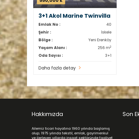
550,000 £
3+1 Akol Marine Twinvilla
Emlak No :
40
Şehir :
İskele
Bölge :
Yeni Erenköy
2
Yaşam Alanı :
256 m
Oda Sayısı :
3+1
Daha fazla detay
Hakkımızda
Son E
Ailemiz ticari hayatına 1960 yılında başlamış
olup; 1975 yılında tekstil, emlak, gayrimenkul
ve ilerleyen yıllarda inşaat sektöründe faaliyet