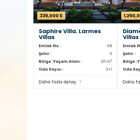
335,000 £
1,250,
Saphire Villa. Larmes
Diamo
Villas
Villas
Emlak No :
69
Emlak N
Şehir :
0
Şehir :
2
Bölge :
Yaşam Alanı :
311 m
Bölge :
Y
Oda Sayısı :
3+1
Oda Sayı
Daha fazla detay
Daha fa