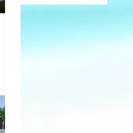
9
e
z
2
1
ı