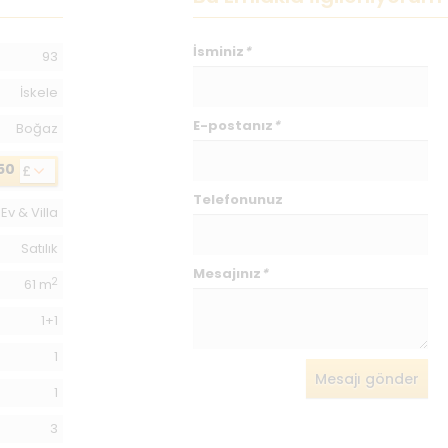
İsminiz
*
93
İskele
E-postanız
*
Boğaz
50
£
Telefonunuz
Ev & Villa
Satılık
Mesajınız
*
2
61 m
1+1
1
Mesajı gönder
1
3