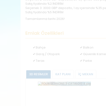
Satış fiyatında %2 İNDİRİM
Seçenek 3: 3000 GBP depozito, 1 ay içerisinde %35 peş
Satış fiyatında %5 İNDİRİM
Tamamlanma tarihi 2026!
Emlak Özellikleri
Bahçe
Balkon
Garaj / Otopark
Güvenlik Kame
Teras
Parke
3D RESİMLER
KAT PLANI
İÇ MEKAN