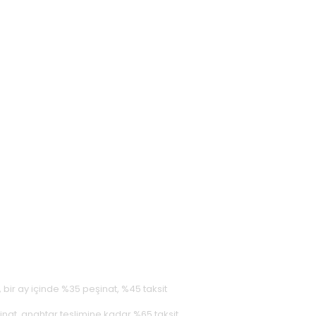
bir ay içinde %35 peşinat, %45 taksit
nat, anahtar teslimine kadar %65 taksit,