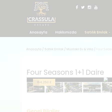
Anasayfa
Hakkımızda
Satılık Emlak
Anasayfa
/
Satılık Emlak
/
Müstakil Ev & Villa
/
Four Seaso
Four Seasons 1+1 Daire
164,250 £
Genel Bilgiler