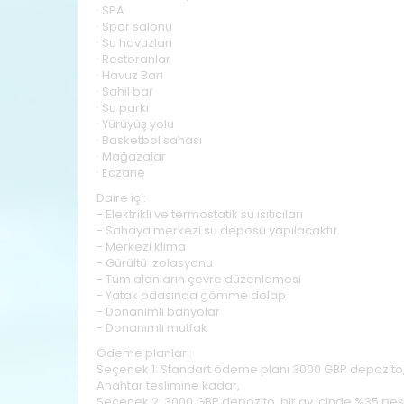
· SPA
· Spor salonu
· Su havuzları
· Restoranlar
· Havuz Barı
· Sahil bar
· Su parkı
· Yürüyüş yolu
· Basketbol sahası
· Mağazalar
· Eczane
Daire içi:
- Elektrikli ve termostatik su ısıtıcıları
- Sahaya merkezi su deposu yapılacaktır.
- Merkezi klima
- Gürültü izolasyonu
- Tüm alanların çevre düzenlemesi
- Yatak odasında gömme dolap
- Donanımlı banyolar
- Donanımlı mutfak
Ödeme planları:
Seçenek 1: Standart ödeme planı 3000 GBP depozito, 
Anahtar teslimine kadar,
Seçenek 2: 3000 GBP depozito, bir ay içinde %35 peşi