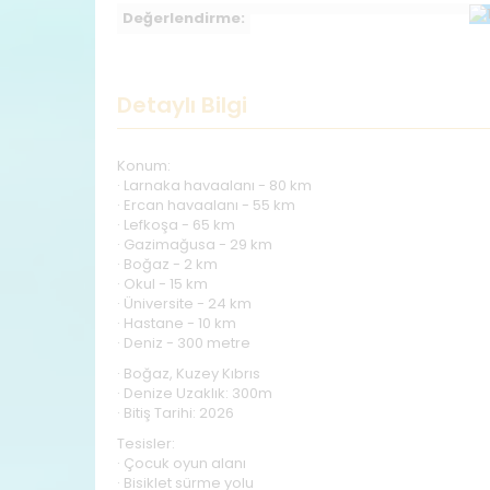
Değerlendirme:
Detaylı Bilgi
Konum:
· Larnaka havaalanı - 80 km
· Ercan havaalanı - 55 km
· Lefkoşa - 65 km
· Gazimağusa - 29 km
· Boğaz - 2 km
· Okul - 15 km
· Üniversite - 24 km
· Hastane - 10 km
· Deniz - 300 metre
· Boğaz, Kuzey Kıbrıs
· Denize Uzaklık: 300m
· Bitiş Tarihi: 2026
Tesisler:
· Çocuk oyun alanı
· Bisiklet sürme yolu