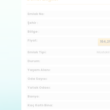
Emlak No:
Şehir :
Bölge :
Fiyat:
164,2
Emlak Tipi:
Müstakil 
Durum:
Yaşam Alanı:
Oda Sayısı:
Yatak Odası:
Banyo:
Kaç Katlı Bina: