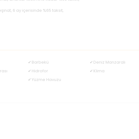
inat, 6 ay içerisinde %65 taksit,
Barbekü
Deniz Manzaralı
rası
Hidrofor
Klima
Yüzme Havuzu