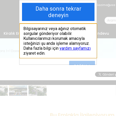
Gazimağusa
Kiralık Emlak
Satın Alma Rehberi
Online Randevu
ns 1+1 Daire
Bu Emlakla İlgileniyorum