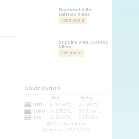
Diamond Villa.
Larmes Villas
1,250,000 £
Saphire Villa. Larmes
Villas
335,000 £
Döviz Kurları
Alış
Satış
USD
47.5055TL
47.5911TL
EURO
54.8356TL
54.9344TL
STE
63.8407TL
64.1736TL
KKTC Merkez Bankası
Güncelleme: 07/08/2026