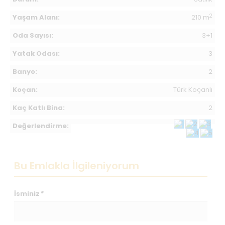
2
Yaşam Alanı:
210 m
Oda Sayısı:
3+1
Yatak Odası:
3
Banyo:
2
Koçan:
Türk Koçanlı
Kaç Katlı Bina:
2
Değerlendirme:
Bu Emlakla İlgileniyorum
İsminiz
*