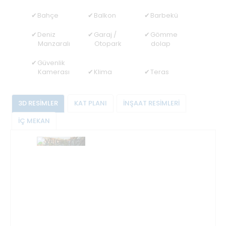
Bahçe
Balkon
Barbekü
Deniz
Garaj /
Gömme
Manzaralı
Otopark
dolap
Güvenlik
Kamerası
Klima
Teras
3D RESİMLER
KAT PLANI
İNŞAAT RESİMLERİ
İÇ MEKAN