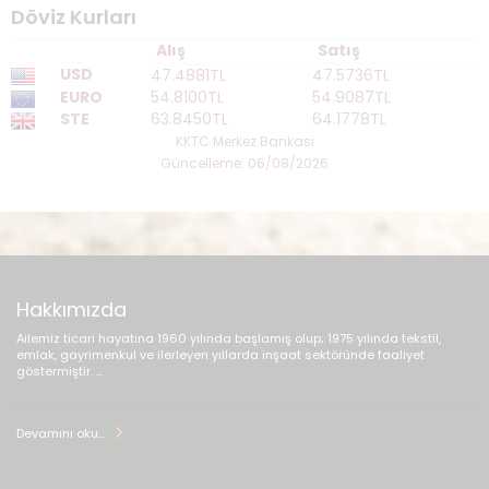
Döviz Kurları
Alış
Satış
USD
47.4881TL
47.5736TL
EURO
54.8100TL
54.9087TL
STE
63.8450TL
64.1778TL
KKTC Merkez Bankası
Güncelleme: 06/08/2026
Hakkımızda
Ailemiz ticari hayatına 1960 yılında başlamış olup; 1975 yılında tekstil,
emlak, gayrimenkul ve ilerleyen yıllarda inşaat sektöründe faaliyet
göstermiştir. ...
Devamını oku...