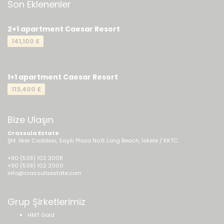
Son Eklenenler
2+1 apartment Caesar Resort
141,100 £
1+1 apartment Caesar Resort
113,400 £
Bize Ulaşın
Crassula Estate
Şht. İlker Caddesi, Sayılı Plaza No:6 Long Beach, İskele / KKTC
+90 (539) 102 2008
+90 (539) 102 2000
info@crassulaestate.com
Grup Şirketlerimiz
HMT Gold