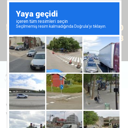
Tr
En
Ru
+90 (539) 102 2000
+90 (539) 102 2008
Anasayfa
/
Satılık Emlak
/
Müstakil Ev & Villa
/
Velaris Kompleksinde 3+1 Villalar
Velaris Kompleksinde 3+1
Villalar