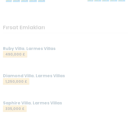
Teşekkürler
İsminiz
*
Fırsat Emlakları
E-postanız
*
Ruby Villa. Larmes Villas
490,000 £
Mesajınız
*
Diamond Villa. Larmes Villas
1,250,000 £
Saphire Villa. Larmes Villas
335,000 £
Mesajı gönder