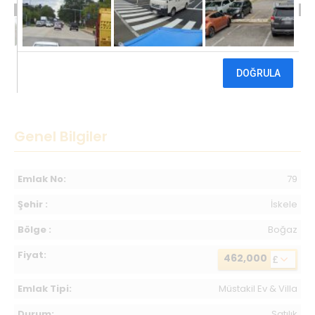
462,000 £
Genel Bilgiler
Emlak No:
79
Şehir :
İskele
Bölge :
Boğaz
Fiyat:
462,000
£
Emlak Tipi:
Müstakil Ev & Villa
Durum:
Satılık