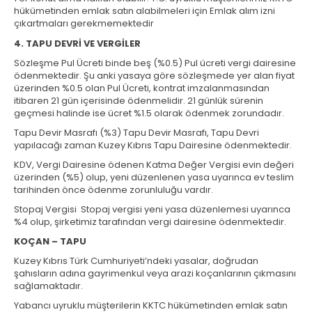
hükümetinden emlak satın alabilmeleri için Emlak alım izni
çıkartmaları gerekmemektedir
4. TAPU DEVRİ VE VERGİLER
Sözleşme Pul Ücreti binde beş (%0.5) Pul ücreti vergi dairesine
ödenmektedir. Şu anki yasaya göre sözleşmede yer alan fiyat
üzerinden %0.5 olan Pul Ücreti, kontrat imzalanmasından
itibaren 21 gün içerisinde ödenmelidir. 21 günlük sürenin
geçmesi halinde ise ücret %1.5 olarak ödenmek zorundadır.
Tapu Devir Masrafı (%3) Tapu Devir Masrafı, Tapu Devri
yapılacağı zaman Kuzey Kıbrıs Tapu Dairesine ödenmektedir.
KDV, Vergi Dairesine ödenen Katma Değer Vergisi evin değeri
üzerinden (%5) olup, yeni düzenlenen yasa uyarınca ev teslim
tarihinden önce ödenme zorunluluğu vardır.
Stopaj Vergisi Stopaj vergisi yeni yasa düzenlemesi uyarınca
%4 olup, şirketimiz tarafından vergi dairesine ödenmektedir.
KOÇAN – TAPU
Kuzey Kıbrıs Türk Cumhuriyeti’ndeki yasalar, doğrudan
şahısların adına gayrimenkul veya arazi koçanlarının çıkmasını
sağlamaktadır.
Yabancı uyruklu müşterilerin KKTC hükümetinden emlak satın