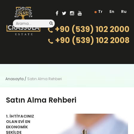
Tr
En
Ru
+90 (539) 102 2000
+90 (539) 102 2008
Anasayfa
/
Satın Alma Rehberi
Satın Alma Rehberi
1. İHTİYACINIZ
OLAN EVİ EN
EKONOMİK
ŞEKİLDE