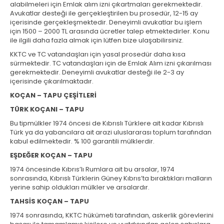
alabilmeleri için Emlak alım izni çıkartmaları gerekmektedir.
Avukatlar desteği ile gerçekleştirilen bu prosedür, 12-15 ay
içerisinde gerçekleşmektedir. Deneyimli avukatlar bu işlem
için 1500 – 2000 TL arasında ücretler talep etmektedirler. Konu
ile ilgili daha fazla almak için lütfen bize ulaşabilirsiniz.
KKTC ve TC vatandaşları için yasal prosedür daha kısa
sürmektedir. TC vatandaşları için de Emlak Alım izni çıkarılması
gerekmektedir. Deneyimli avukatlar desteği ile 2-3 ay
içerisinde çıkarılmaktadır.
KOÇAN – TAPU ÇEŞİTLERİ
TÜRK KOÇANI – TAPU
Bu tipmülkler 1974 öncesi de Kıbrıslı Türklere ait kadar Kıbrıslı
Türk ya da yabancılara ait arazi uluslararası toplum tarafından
kabul edilmektedir. % 100 garantili mülklerdir.
EŞDEĞER KOÇAN – TAPU
1974 öncesinde Kıbrıs’lı Rumlara ait bu arsalar, 1974
sonrasında, Kıbrıslı Türklerin Güney Kıbrıs’ta bıraktıkları malların
yerine sahip oldukları mülkler ve arsalardır.
TAHSİS KOÇAN – TAPU
1974 sonrasında, KKTC hükümeti tarafından, askerlik görevlerini