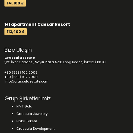
141,100 £
1+1 apartment Caesar Resort
113,400 £
Bize Ulaşın
Crassula Estate
Şht. İlker Caddesi, Sayılı Plaza No:6 Long Beach, İskele / KKTC
+90 (539) 102 2008
+90 (539) 102 2000
info@crassulaestate.com
Grup Şirketlerimiz
HMT Gold
Crassula Jewelery
Haka Tekstil
Crassula Development