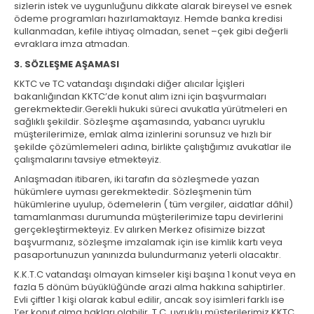
sizlerin istek ve uygunluğunu dikkate alarak bireysel ve esnek
ödeme programları hazırlamaktayız. Hemde banka kredisi
kullanmadan, kefile ihtiyaç olmadan, senet –çek gibi değerli
evraklara imza atmadan.
3. SÖZLEŞME AŞAMASI
KKTC ve TC vatandaşı dışındaki diğer alıcılar İçişleri
bakanlığından KKTC’de konut alım izni için başvurmaları
gerekmektedir.Gerekli hukuki süreci avukatla yürütmeleri en
sağlıklı şekildir. Sözleşme aşamasında, yabancı uyruklu
müşterilerimize, emlak alma izinlerini sorunsuz ve hızlı bir
şekilde çözümlemeleri adına, birlikte çalıştığımız avukatlar ile
çalışmalarını tavsiye etmekteyiz.
Anlaşmadan itibaren, iki tarafın da sözleşmede yazan
hükümlere uyması gerekmektedir. Sözleşmenin tüm
hükümlerine uyulup, ödemelerin ( tüm vergiler, aidatlar dâhil)
tamamlanması durumunda müşterilerimize tapu devirlerini
gerçekleştirmekteyiz. Ev alırken Merkez ofisimize bizzat
başvurmanız, sözleşme imzalamak için ise kimlik kartı veya
pasaportunuzun yanınızda bulundurmanız yeterli olacaktır.
K.K.T.C vatandaşı olmayan kimseler kişi başına 1 konut veya en
fazla 5 dönüm büyüklüğünde arazi alma hakkına sahiptirler.
Evli çiftler 1 kişi olarak kabul edilir, ancak soy isimleri farklı ise
1’er konut alma hakları olabilir. T.C. uyruklu müşterilerimiz KKTC