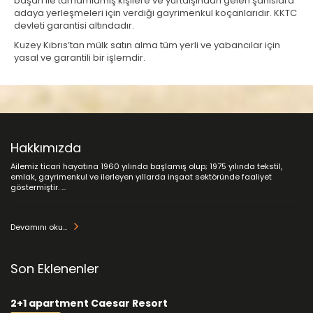
başarı ile tamamlamış kişilere ve yurtdışından gelen şahıslara
adaya yerleşmeleri için verdiği gayrimenkul koçanlarıdır. KKTC
devleti garantisi altındadır.
Kuzey Kıbrıs’tan mülk satın alma tüm yerli ve yabancılar için
yasal ve garantili bir işlemdir.
Hakkımızda
Ailemiz ticari hayatına 1960 yılında başlamış olup; 1975 yılında tekstil,
emlak, gayrimenkul ve ilerleyen yıllarda inşaat sektöründe faaliyet
göstermiştir. ...
Devamını oku...
Son Eklenenler
2+1 apartment Caesar Resort