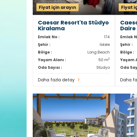
Fiyat için arayın
Fiyat i
Caesar Resort'ta Stüdyo
Caesa
Kiralama
Daire
Emlak No :
174
Emlak N
Şehir :
İskele
Şehir :
Bölge :
Long Beach
Bölge :
2
Yaşam Alanı :
50 m
Yaşam A
Oda Sayısı :
Stüdyo
Oda Sayı
Daha fazla detay
Daha fa