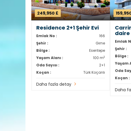
249,950 £
159,95
Residence 2+1 Şehir Evi
Carri
daire
Emlak No :
166
Emlak N
Şehir :
Girne
Şehir :
Bölge :
Esentepe
Bölge :
2
Yaşam Alanı :
100 m
Yaşam A
Oda Sayısı :
2+1
Oda Sayı
Koçan :
Türk Koçanlı
Koçan :
Daha fazla detay
Daha fa