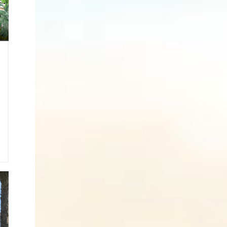
0
e
e
2
1
ı