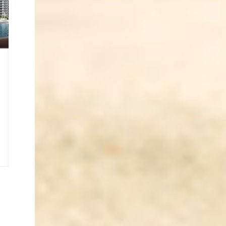
2
t
2
1
ı