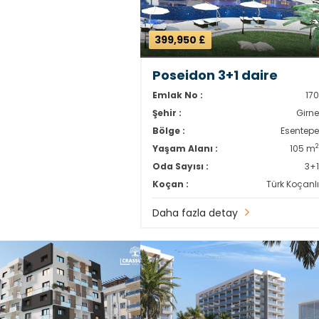
399,950 £
Poseidon 3+1 daire
Emlak No :
17
Şehir :
Girn
Bölge :
Esentep
Yaşam Alanı :
105 m
Oda Sayısı :
3+
Koçan :
Türk Koçanl
Daha fazla detay