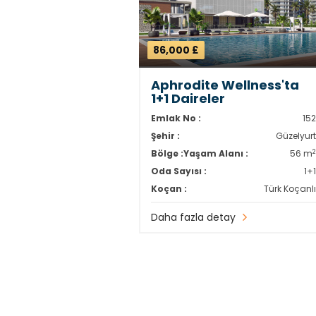
86,000 £
Aphrodite Wellness'ta
1+1 Daireler
Emlak No :
15
Şehir :
Güzelyur
Bölge :
Yaşam Alanı :
56 m
Oda Sayısı :
1+
Koçan :
Türk Koçanl
Daha fazla detay