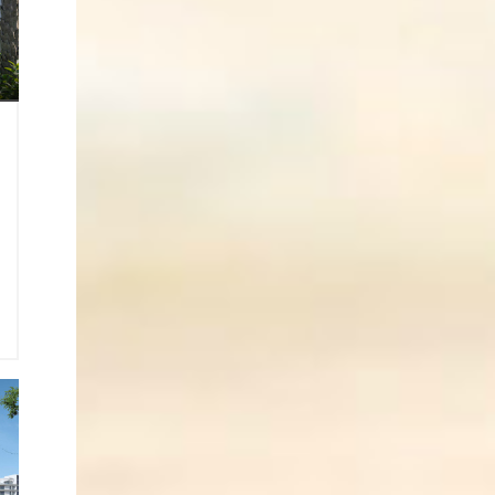
1
t
2
o
ı