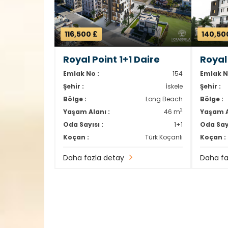
116,500 £
140,50
Royal Point 1+1 Daire
Royal
Emlak No :
154
Emlak N
Şehir :
İskele
Şehir :
Bölge :
Long Beach
Bölge :
2
Yaşam Alanı :
46 m
Yaşam A
Oda Sayısı :
1+1
Oda Sayı
Koçan :
Türk Koçanlı
Koçan :
Daha fazla detay
Daha fa