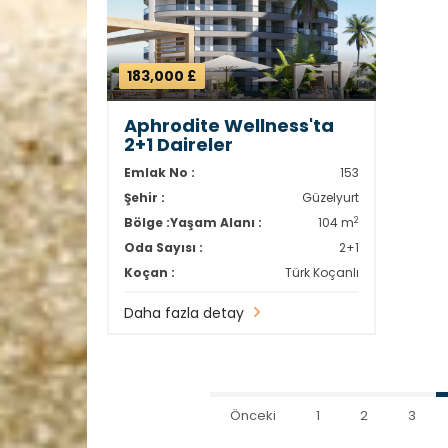
183,000 £
Aphrodite Wellness'ta
2+1 Daireler
Emlak No :
153
Şehir :
Güzelyurt
2
Bölge :
Yaşam Alanı :
104 m
Oda Sayısı :
2+1
Koçan :
Türk Koçanlı
Daha fazla detay
Önceki
1
2
3