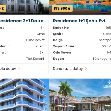
0 £
199,950 £
 Residence 2+1 Daire
Residence 1+1 Şehir Evi
o :
164
Emlak No :
16
Girne
Şehir :
Girn
Girne Merkez
Bölge :
Esentep
2
lanı :
75 m
Yaşam Alanı :
60 m
sı :
2+1
Oda Sayısı :
1+
Türk Koçanlı
Koçan :
Türk Koçanl
zla detay
Daha fazla detay