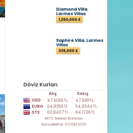
Diamond Villa.
Larmes Villas
1,250,000 £
5
Saphire Villa. Larmes
e
Villas
e
335,000 £
2
1
ı
Döviz Kurları
Alış
Satış
USD
47.5055TL
47.5911TL
EURO
54.8356TL
54.9344TL
STE
63.8407TL
64.1736TL
KKTC Merkez Bankası
Güncelleme: 07/08/2026