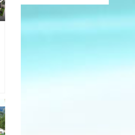
9
e
e
2
1
ı