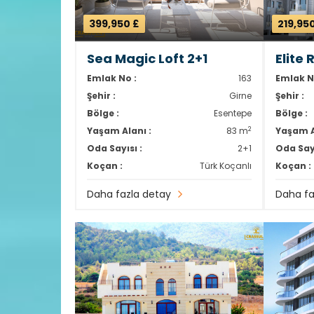
399,950 £
219,95
Sea Magic Loft 2+1
Elite
Emlak No :
163
Emlak N
Şehir :
Girne
Şehir :
Bölge :
Esentepe
Bölge :
2
Yaşam Alanı :
83 m
Yaşam A
Oda Sayısı :
2+1
Oda Sayı
Koçan :
Türk Koçanlı
Koçan :
Daha fazla detay
Daha fa