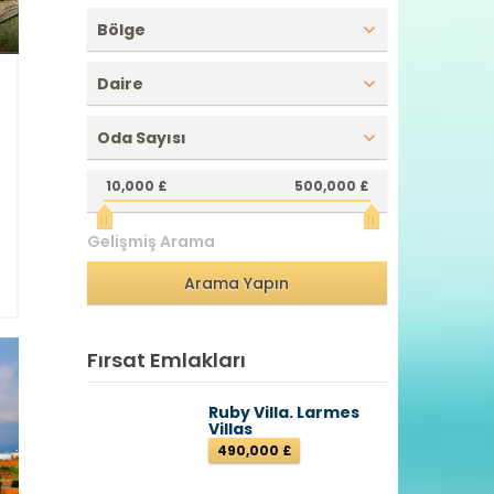
Bölge
Daire
2
Oda Sayısı
e
e
10,000 £
500,000 £
2
1
Gelişmiş Arama
ı
Fırsat Emlakları
Ruby Villa. Larmes
Villas
490,000 £