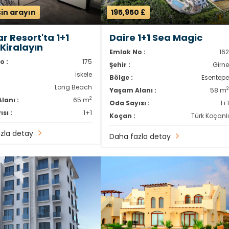
çin arayın
195,950 £
r Resort'ta 1+1
Daire 1+1 Sea Magic
 Kiralayın
Emlak No :
16
o :
175
Şehir :
Girn
İskele
Bölge :
Esentep
Long Beach
Yaşam Alanı :
58 m
2
lanı :
65 m
Oda Sayısı :
1+
sı :
1+1
Koçan :
Türk Koçanl
zla detay
Daha fazla detay