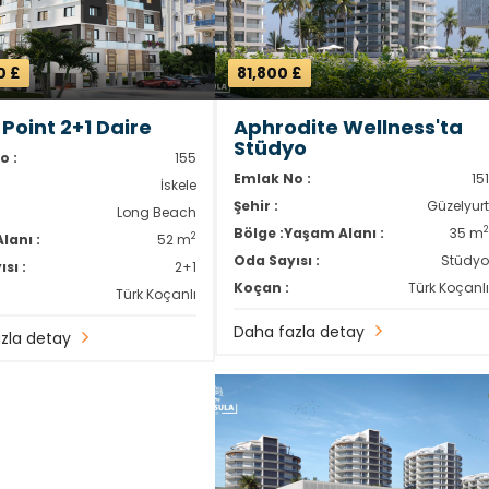
0 £
81,800 £
 Point 2+1 Daire
Aphrodite Wellness'ta
Stüdyo
o :
155
Emlak No :
15
İskele
Şehir :
Güzelyur
Long Beach
Bölge :
Yaşam Alanı :
35 m
2
lanı :
52 m
Oda Sayısı :
Stüdy
sı :
2+1
Koçan :
Türk Koçanl
Türk Koçanlı
Daha fazla detay
zla detay