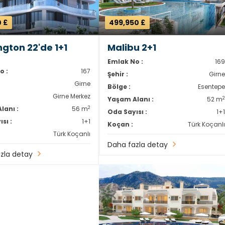
0 £
499,950 £
ngton 22'de 1+1
Malibu 2+1
Emlak No :
16
o :
167
Şehir :
Girn
Girne
Bölge :
Esentep
Girne Merkez
Yaşam Alanı :
52 m
2
lanı :
56 m
Oda Sayısı :
1+
sı :
1+1
Koçan :
Türk Koçanl
Türk Koçanlı
Daha fazla detay
zla detay