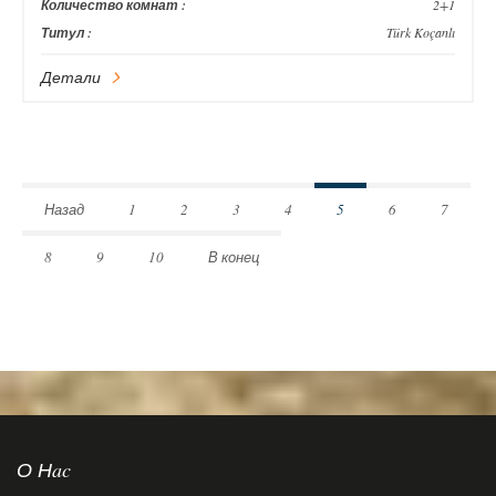
Количество комнат :
2+1
Титул :
Türk Koçanlı
Детали
Назад
1
2
3
4
5
6
7
8
9
10
В конец
О Нac