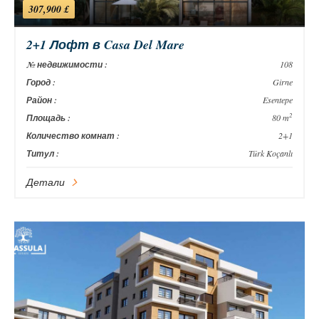
307,900 £
2+1 Лофт в Casa Del Mare
№ недвижимости :
108
Город :
Girne
Район :
Esentepe
2
Площадь :
80 m
Количество комнат :
2+1
Титул :
Türk Koçanlı
Детали