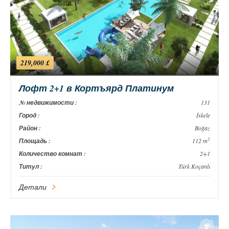
219,000 £
Лофт 2+1 в Кортъярд Платинум
№ недвижимости :
131
Город :
İskele
Район :
Boğaz
2
Площадь :
112 m
Количество комнат :
2+1
Титул :
Türk Koçanlı
Детали