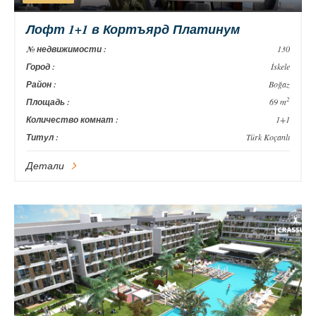
Лофт 1+1 в Кортъярд Платинум
№ недвижимости :
130
Город :
İskele
Район :
Boğaz
2
Площадь :
69 m
Количество комнат :
1+1
Титул :
Türk Koçanlı
Детали