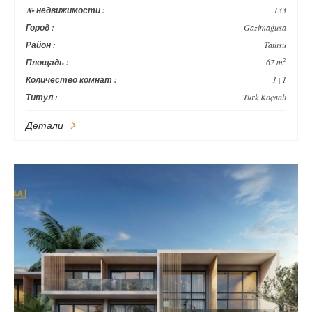
№ недвижимости :
133
Город :
Gazimağusa
Район :
Tatlısu
2
Площадь :
67 m
Количество комнат :
1+1
Титул :
Türk Koçanlı
Детали