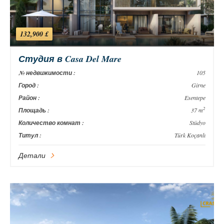
132,900 £
Студия в Casa Del Mare
№ недвижимости :
105
Город :
Girne
Район :
Esentepe
2
Площадь :
37 m
Количество комнат :
Stüdyo
Титул :
Türk Koçanlı
Детали