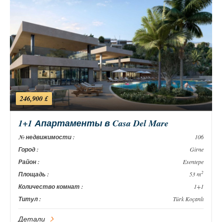
246,900 £
1+1 Апартаменты в Casa Del Mare
№ недвижимости :
106
Город :
Girne
Район :
Esentepe
2
Площадь :
53 m
Количество комнат :
1+1
Титул :
Türk Koçanlı
Детали