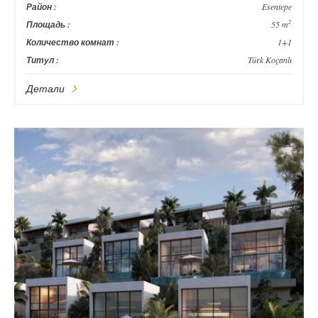
Район :
Esentepe
2
Площадь :
55 m
Количество комнат :
1+1
Титул :
Türk Koçanlı
Детали