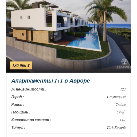
180,000 £
Апартаменты 1+1 в Авроре
№ недвижимости :
123
Город :
Gazimağusa
Район :
Tatlısu
2
Площадь :
59 m
Количество комнат :
1+1
Титул :
Türk Koçanlı