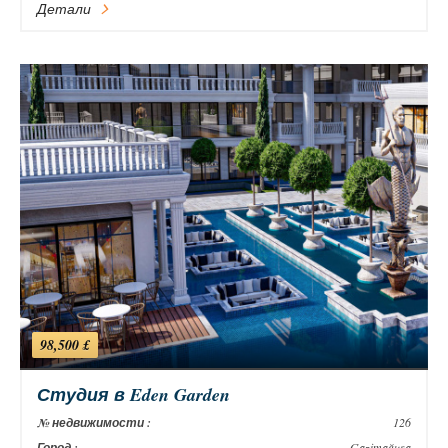
Детали
98,500 £
Студия в Eden Garden
№ недвижимости :
126
Город :
Gazimağusa