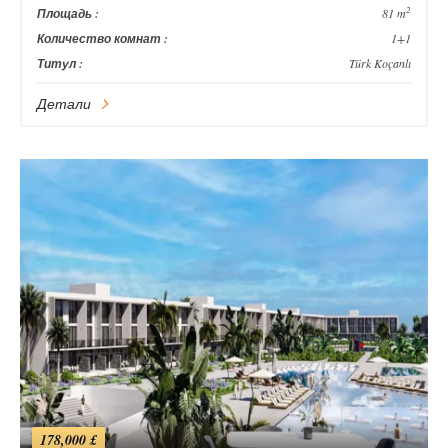
2
Площадь :
81 m
Количество комнат :
1+1
Титул :
Türk Koçanlı
Детали
178,000 £