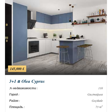
145,000 £
3+1 в Olea Cyprus
№ недвижимости :
110
Город :
Gazimağusa
Район :
Geçitkale
2
Площадь :
73 m