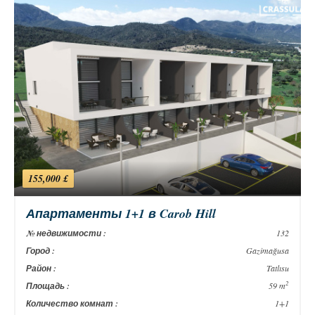
155,000 £
Апартаменты 1+1 в Carob Hill
№ недвижимости :
132
Город :
Gazimağusa
Район :
Tatlısu
2
Площадь :
59 m
Количество комнат :
1+1