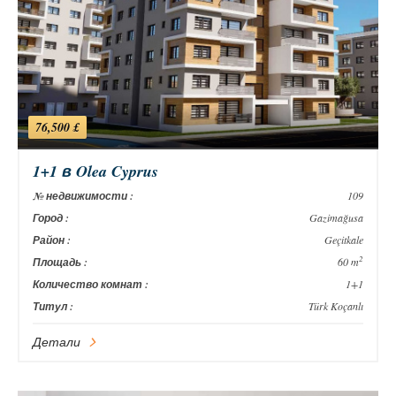
76,500 £
1+1 в Olea Cyprus
№ недвижимости :
109
Город :
Gazimağusa
Район :
Geçitkale
2
Площадь :
60 m
Количество комнат :
1+1
Титул :
Türk Koçanlı
Детали