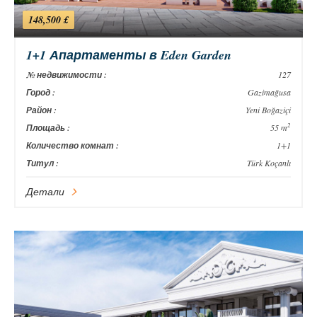
148,500 £
1+1 Апартаменты в Eden Garden
№ недвижимости :
127
Город :
Gazimağusa
Район :
Yeni Boğaziçi
2
Площадь :
55 m
Количество комнат :
1+1
Титул :
Türk Koçanlı
Детали