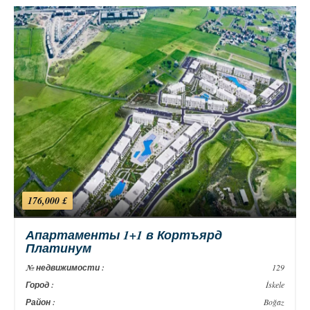
176,000 £
Апартаменты 1+1 в Кортъярд
Платинум
№ недвижимости :
129
Город :
İskele
Район :
Boğaz