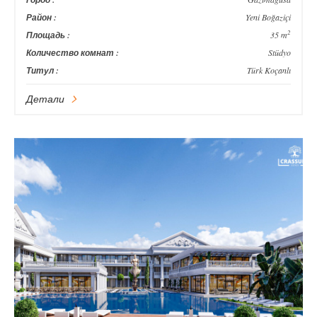
Район :
Yeni Boğaziçi
2
Площадь :
35 m
Количество комнат :
Stüdyo
Титул :
Türk Koçanlı
Детали