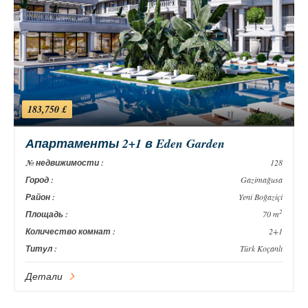
183,750 £
Апартаменты 2+1 в Eden Garden
№ недвижимости :
128
Город :
Gazimağusa
Район :
Yeni Boğaziçi
2
Площадь :
70 m
Количество комнат :
2+1
Титул :
Türk Koçanlı
Детали