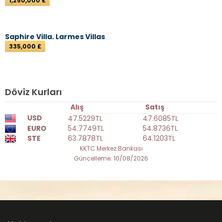
1,250,000 £
Saphire Villa. Larmes Villas
335,000 £
Döviz Kurları
Alış
Satış
USD
47.5229TL
47.6085TL
EURO
54.7749TL
54.8736TL
STE
63.7878TL
64.1203TL
KKTC Merkez Bankası
Güncelleme: 10/08/2026