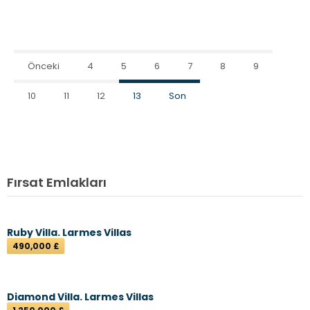
Önceki
4
5
6
7
8
9
10
11
12
13
Son
Fırsat Emlakları
Ruby Villa. Larmes Villas
490,000 £
Diamond Villa. Larmes Villas