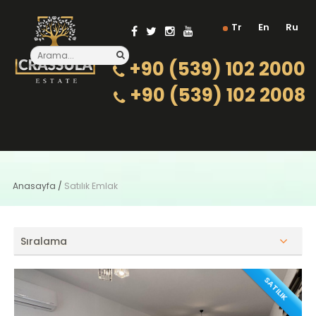
Tr
En
Ru
+90 (539) 102 2000
+90 (539) 102 2008
Anasayfa
/
Satılık Emlak
Sıralama
SATILIK