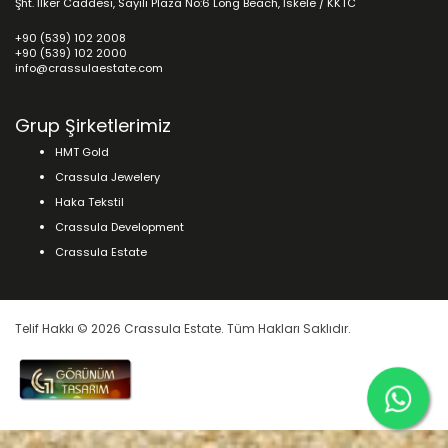
Şht. İlker Caddesi, Sayılı Plaza No:6 Long Beach, İskele / KKTC
+90 (539) 102 2008
+90 (539) 102 2000
info@crassulaestate.com
Grup Şirketlerimiz
HMT Gold
Crassula Jewelery
Haka Tekstil
Crassula Development
Crassula Estate
Telif Hakkı © 2026 Crassula Estate. Tüm Hakları Saklıdır.