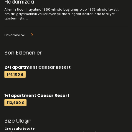
Hakkımızda
Ailemiz ticari hayatına 1960 yılında başlamış olup; 1975 yılında tekstil,
emlak, gayrimenkul ve ilerleyen yıllarda inşaat sektöründe faaliyet
göstermiştir. ...
Devamını oku...
Son Eklenenler
2+1 apartment Caesar Resort
141,100 £
1+1 apartment Caesar Resort
113,400 £
Bize Ulaşın
Crassula Estate