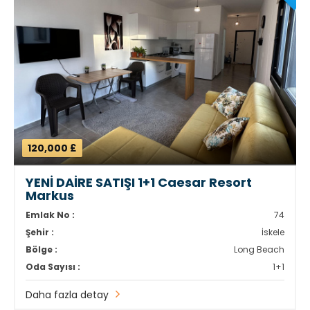
120,000 £
YENİ DAİRE SATIŞI 1+1 Caesar Resort
Markus
Emlak No :
74
Şehir :
İskele
Bölge :
Long Beach
Oda Sayısı :
1+1
Daha fazla detay