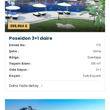
399,950 £
Poseidon 3+1 daire
Emlak No :
170
Şehir :
Girne
Bölge :
Esentepe
2
Yaşam Alanı :
105 m
Oda Sayısı :
3+1
Koçan :
Türk Koçanlı
Daha fazla detay