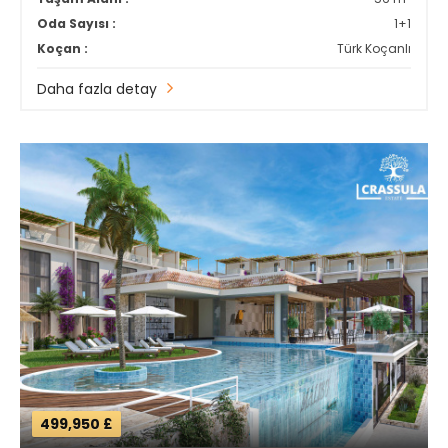
Oda Sayısı :
1+1
Koçan :
Türk Koçanlı
Daha fazla detay
499,950 £