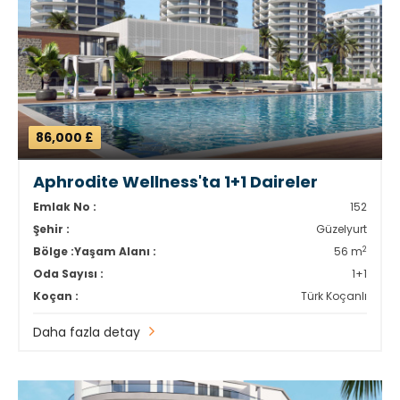
86,000 £
Aphrodite Wellness'ta 1+1 Daireler
Emlak No :
152
Şehir :
Güzelyurt
2
Bölge :
Yaşam Alanı :
56 m
Oda Sayısı :
1+1
Koçan :
Türk Koçanlı
Daha fazla detay