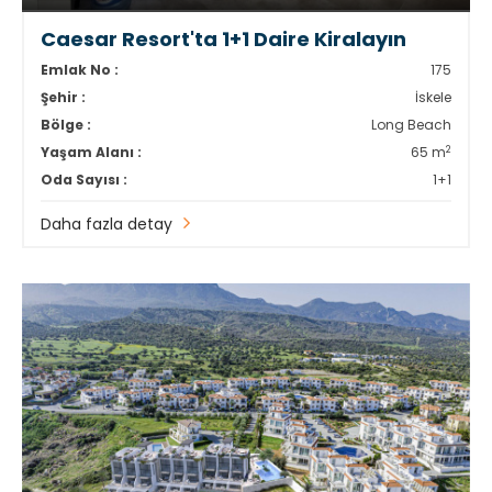
Caesar Resort'ta 1+1 Daire Kiralayın
Emlak No :
175
Şehir :
İskele
Bölge :
Long Beach
2
Yaşam Alanı :
65 m
Oda Sayısı :
1+1
Daha fazla detay