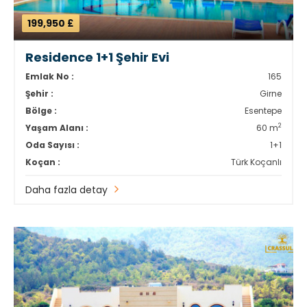
199,950 £
Residence 1+1 Şehir Evi
Emlak No :
165
Şehir :
Girne
Bölge :
Esentepe
2
Yaşam Alanı :
60 m
Oda Sayısı :
1+1
Koçan :
Türk Koçanlı
Daha fazla detay