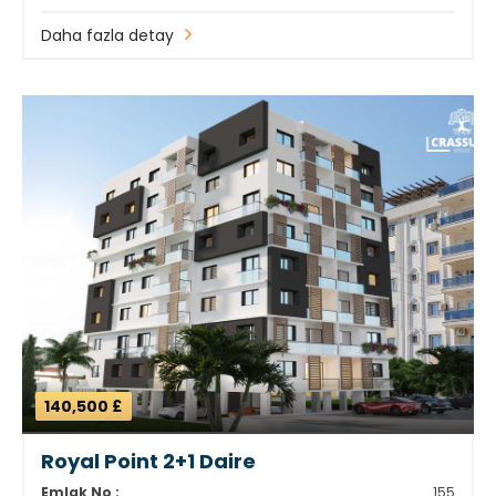
Daha fazla detay
140,500 £
Royal Point 2+1 Daire
Emlak No :
155