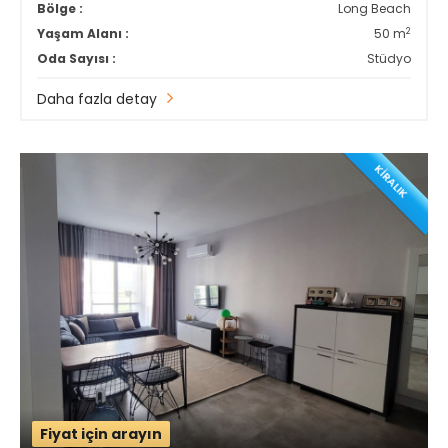
Bölge :
Long Beach
2
Yaşam Alanı :
50 m
Oda Sayısı :
Stüdyo
Daha fazla detay
KİRALIK
Fiyat için arayın