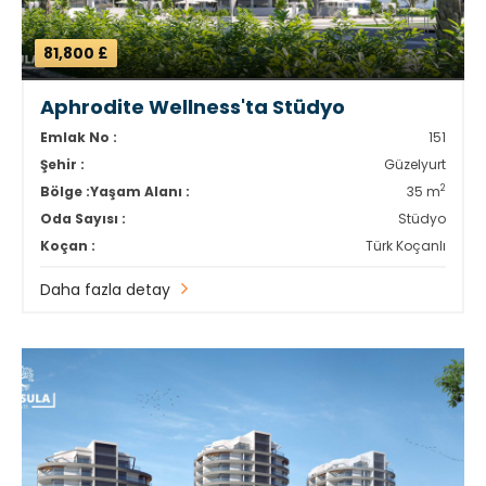
81,800 £
Aphrodite Wellness'ta Stüdyo
Emlak No :
151
Şehir :
Güzelyurt
2
Bölge :
Yaşam Alanı :
35 m
Oda Sayısı :
Stüdyo
Koçan :
Türk Koçanlı
Daha fazla detay