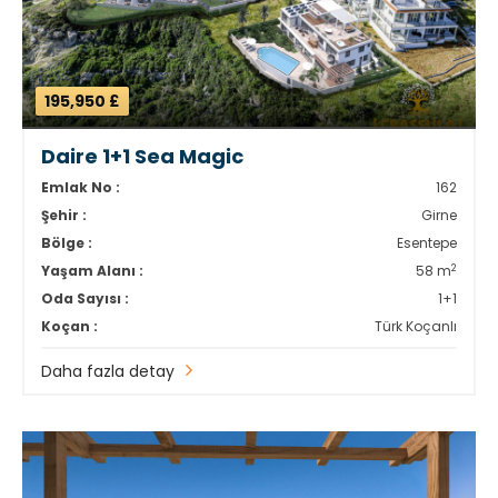
195,950 £
Daire 1+1 Sea Magic
Emlak No :
162
Şehir :
Girne
Bölge :
Esentepe
2
Yaşam Alanı :
58 m
Oda Sayısı :
1+1
Koçan :
Türk Koçanlı
Daha fazla detay