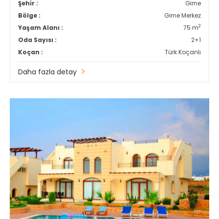
Şehir :
Girne
Bölge :
Girne Merkez
2
Yaşam Alanı :
75 m
Oda Sayısı :
2+1
Koçan :
Türk Koçanlı
Daha fazla detay