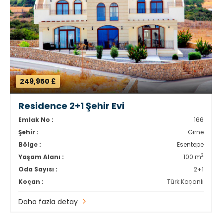
249,950 £
Residence 2+1 Şehir Evi
Emlak No :
166
Şehir :
Girne
Bölge :
Esentepe
2
Yaşam Alanı :
100 m
Oda Sayısı :
2+1
Koçan :
Türk Koçanlı
Daha fazla detay