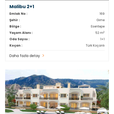
Malibu 2+1
Emlak No :
169
Şehir :
Girne
Bölge :
Esentepe
2
Yaşam Alanı :
52 m
Oda Sayısı :
1+1
Koçan :
Türk Koçanlı
Daha fazla detay