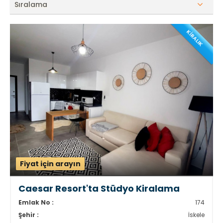
Sıralama
KİRALIK
Fiyat için arayın
Caesar Resort'ta Stüdyo Kiralama
Emlak No :
174
Şehir :
İskele