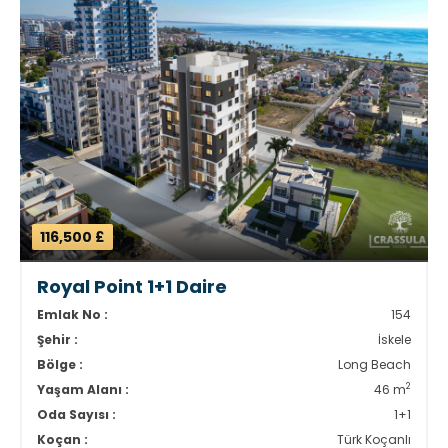
116,500 £
Royal Point 1+1 Daire
Emlak No :
154
Şehir :
İskele
Bölge :
Long Beach
2
Yaşam Alanı :
46 m
Oda Sayısı :
1+1
Koçan :
Türk Koçanlı