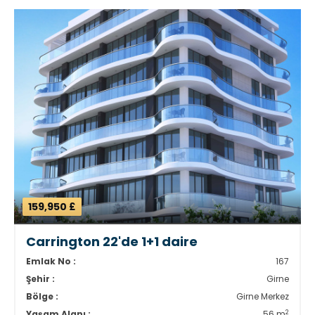
159,950 £
Carrington 22'de 1+1 daire
Emlak No :
167
Şehir :
Girne
Bölge :
Girne Merkez
2
Yaşam Alanı :
56 m