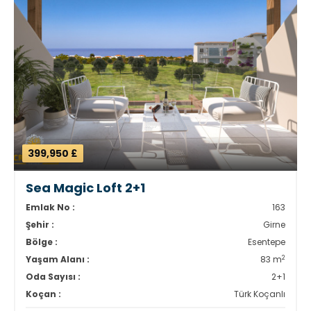
399,950 £
Sea Magic Loft 2+1
Emlak No :
163
Şehir :
Girne
Bölge :
Esentepe
2
Yaşam Alanı :
83 m
Oda Sayısı :
2+1
Koçan :
Türk Koçanlı