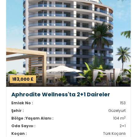
183,000 £
Aphrodite Wellness'ta 2+1 Daireler
Emlak No :
153
Şehir :
Güzelyurt
2
Bölge :
Yaşam Alanı :
104 m
Oda Sayısı :
2+1
Koçan :
Türk Koçanlı