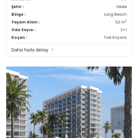
Şehir :
İskele
Bölge :
Long Beach
2
Yaşam Alanı :
52 m
Oda Sayısı :
2+1
Koçan :
Türk Koçanlı
Daha fazla detay