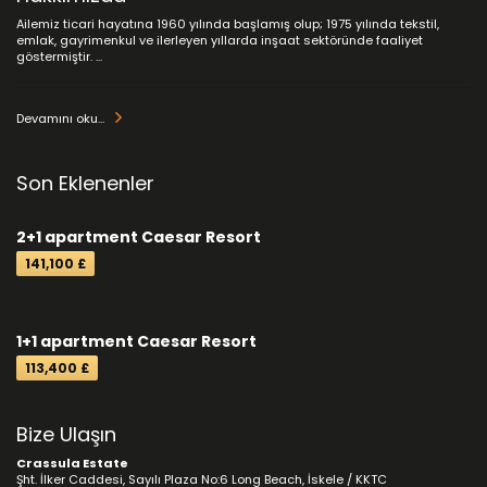
Ailemiz ticari hayatına 1960 yılında başlamış olup; 1975 yılında tekstil,
emlak, gayrimenkul ve ilerleyen yıllarda inşaat sektöründe faaliyet
göstermiştir. ...
Devamını oku...
Son Eklenenler
2+1 apartment Caesar Resort
141,100 £
1+1 apartment Caesar Resort
113,400 £
Bize Ulaşın
Crassula Estate
Şht. İlker Caddesi, Sayılı Plaza No:6 Long Beach, İskele / KKTC